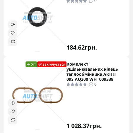
0
184.62грн.
Комплект
🔥 Хіт
😬 закінчується
ущільнювальних кілець
теплообмінника АКПП
09S AQ300 WHT009338
0
1 028.37грн.