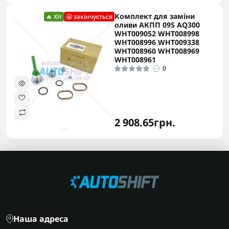
Комплект для заміни
🔥 Хіт
😬 закінчується
оливи АКПП 09S AQ300
WHT009052 WHT008998
WHT008996 WHT009338
WHT008960 WHT008969
WHT008961
0
2 908.65грн.
Наша адреса