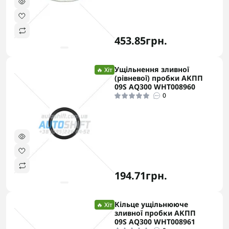
453.85грн.
Ущільнення зливної
🔥 Хіт
(рівневої) пробки АКПП
09S AQ300 WHT008960
0
194.71грн.
Кільце ущільнююче
🔥 Хіт
зливної пробки АКПП
09S AQ300 WHT008961