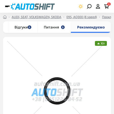
0
AUDI, SEAT, VOLKSWAGEN, SKODA
09S, AQ300 (8 speed)
Проклад
и
Відгуки
Питання
Рекомендуємо
0
0
🔥 Хіт