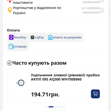
перевізника
поштомати
Укрпоштою у відділення по
за тарифами
перевізника
Україні
Оплата
NovaPay
LiqPay
оплата за рахунком
готівкою
Часто купують разом
Ущільнення зливної (рівневої) пробки
АКПП 09S AQ300 WHT008960
194.71грн.