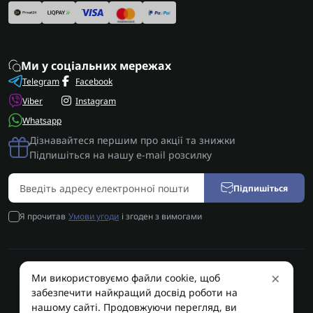
Ми у соціальних мережах
Telegram
Facebook
Viber
Instagram
Whatsapp
Дізнавайтеся першим про акції та знижки
Підпишіться на нашу e-mail розсилку
Підпишіться
Я прочитав
Умови угоди
і згоден з вимогами
×
Ми використовуємо файли cookie, щоб
AUTOSHIFT | Запчастини АКПП | Ремонт АКПП © 2026
забезпечити найкращий досвід роботи на
AUTOSHIFT
нашому сайті. Продовжуючи перегляд, ви