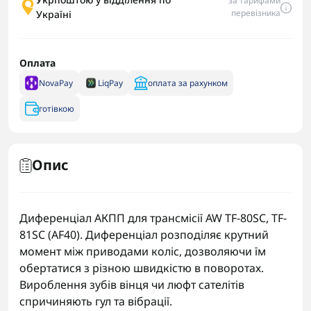
за тарифами
перевізника
Україні
Оплата
NovaPay
LiqPay
оплата за рахунком
готівкою
Опис
Диференціал АКПП для трансмісії AW TF-80SC, TF-
81SC (AF40). Диференціал розподіляє крутний
момент між приводами коліс, дозволяючи їм
обертатися з різною швидкістю в поворотах.
Вироблення зубів вінця чи люфт сателітів
спричиняють гул та вібрації.