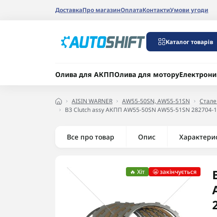
Доставка
Про магазин
Оплата
Контакти
Умови угоди
Каталог товарів
Олива для АКПП
Олива для мотору
Електрони
AISIN WARNER
AW55-50SN, AW55-51SN
Стале
B3 Clutch assy АКПП AW55-50SN AW55-51SN 282704-1
Все про товар
Опис
Характери
🔥 Хіт
😬 закінчується