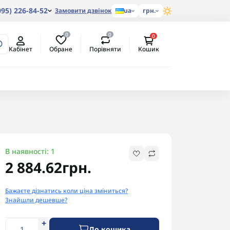
095) 226-84-52
Замовити дзвінок
ua
грн.
0
0
0
Обране
Порівняти
Кабінет
Кошик
В наявності: 1
2 884.62грн.
Бажаєте дізнатись коли ціна зміниться?
Знайшли дешевше?
До кошика