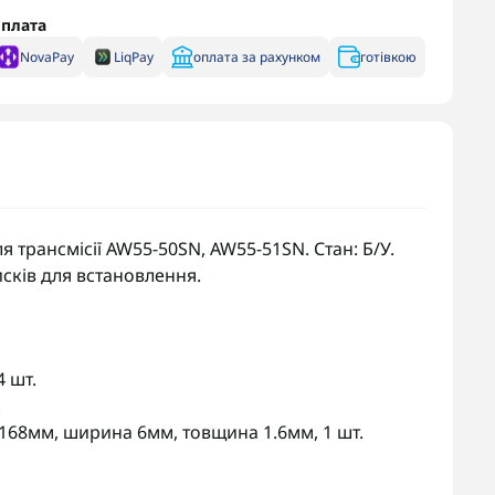
плата
NovaPay
LiqPay
оплата за рахунком
готівкою
я трансмісії AW55-50SN, AW55-51SN. Стан: Б/У.
сків для встановлення.
 шт.
.
 168мм, ширина 6мм, товщина 1.6мм, 1 шт.