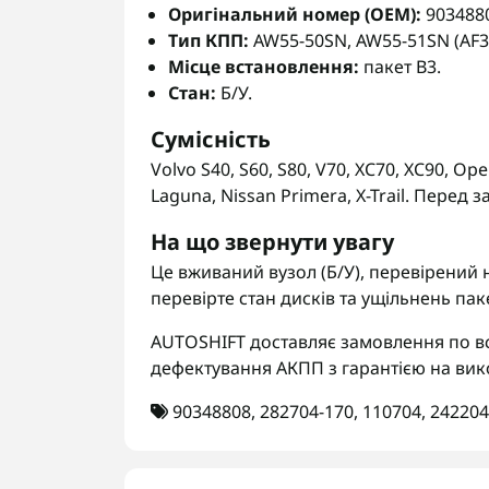
Оригінальний номер (OEM):
9034880
Тип КПП:
AW55-50SN, AW55-51SN (AF3
Місце встановлення:
пакет B3.
Стан:
Б/У.
Сумісність
Volvo S40, S60, S80, V70, XC70, XC90, Opel
Laguna, Nissan Primera, X-Trail. Перед
На що звернути увагу
Це вживаний вузол (Б/У), перевірений
перевірте стан дисків та ущільнень пак
AUTOSHIFT доставляє замовлення по вс
дефектування АКПП з гарантією на вик
90348808
,
282704-170
,
110704
,
242204