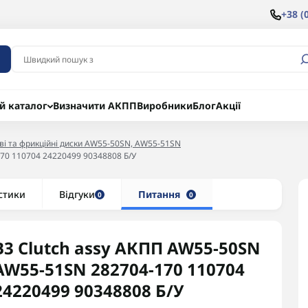
+38 (
й каталог
Визначити АКПП
Виробники
Блог
Акції
ві та фрикційні диски AW55-50SN, AW55-51SN
70 110704 24220499 90348808 Б/У
стики
Відгуки
Питання
0
0
B3 Clutch assy АКПП AW55-50SN
AW55-51SN 282704-170 110704
24220499 90348808 Б/У