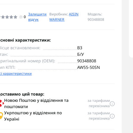
Залишити
Виробник:
AISIN
Модель:
0
відгук
WARNER
90348808
сновні характеристики:
ісце встановлення:
B3
тан:
Б/У
ригінальний номер (OEM):
90348808
ип КПП:
AW55-50SN
сі характеристики
оставимо цей товар:
Новою Поштою у відділення та
за тарифами
перевізника
поштомати
Укрпоштою у відділення по
за тарифами
перевізника
Україні