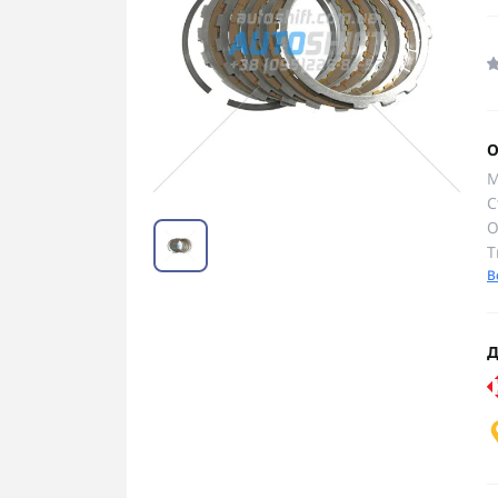
О
М
С
О
Т
В
Д