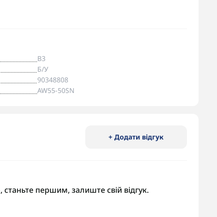
B3
Б/У
90348808
AW55-50SN
+ Додати відгук
, станьте першим, залиште свій відгук.