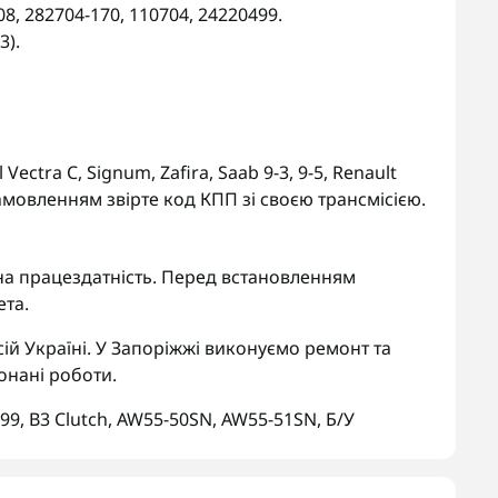
8, 282704-170, 110704, 24220499.
3).
 Vectra C, Signum, Zafira, Saab 9-3, 9-5, Renault
 замовленням звірте код КПП зі своєю трансмісією.
 на працездатність. Перед встановленням
ета.
ій Україні. У Запоріжжі виконуємо ремонт та
онані роботи.
99
,
B3 Clutch
,
AW55-50SN
,
AW55-51SN
,
Б/У