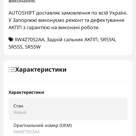
виконання.
AUTOSHIFT доставляє замовлення по всій Україні.
У Запоріжжі виконуємо ремонт та дефектування
АКПП з гарантією на виконані роботи.
XW4Z7052AA
,
Задній сальник АКПП
,
5R55N
,
5R55S
,
5R55W
Характеристики
Характеристики
Стан
Новий
Оригінальний номер (OEM)
XW4Z7052AA