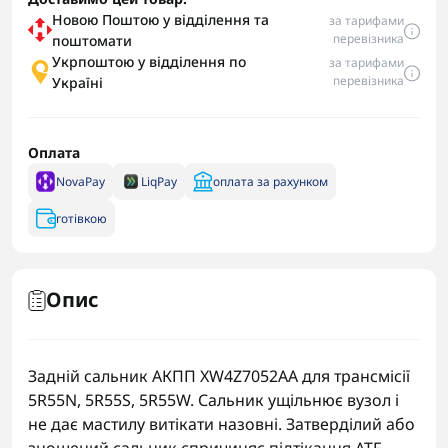
Новою Поштою у відділення та
за тарифами
перевізника
поштомати
Укрпоштою у відділення по
за тарифами
перевізника
Україні
Оплата
NovaPay
LiqPay
оплата за рахунком
готівкою
Опис
Задній сальник АКПП XW4Z7052AA для трансмісії
5R55N, 5R55S, 5R55W. Сальник ущільнює вузол і
не дає мастилу витікати назовні. Затверділий або