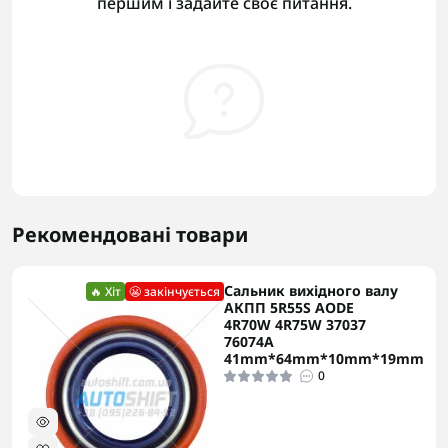
першим і задайте своє питання.
Рекомендовані товари
Сальник вихідного валу
🔥 Хіт
😬 закінчується
АКПП 5R55S AODE
4R70W 4R75W 37037
76074A
41mm*64mm*10mm*19mm
0