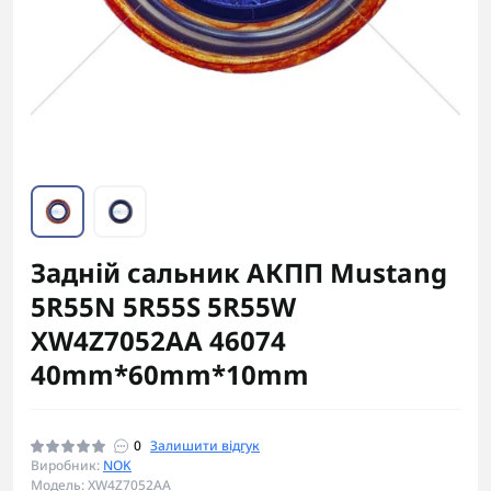
Задній сальник АКПП Mustang
5R55N 5R55S 5R55W
XW4Z7052AA 46074
40mm*60mm*10mm
0
Залишити відгук
Виробник:
NOK
Модель: XW4Z7052AA