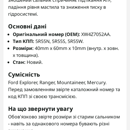
зношений сальник спричиняє підтікання ATF,
падіння рівня мастила та зниження тиску в
гідросистемі.
Основні дані
Оригінальний номер (OEM):
XW4Z7052AA.
Тип КПП:
5R55N, 5R55S, 5R55W.
Розміри:
40mm x 60mm x 10mm (внутр. x зовн.
x товщина).
Стан:
Новий.
Сумісність
Ford Explorer, Ranger, Mountaineer, Mercury.
Перед замовленням звірте каталожний номер та
код КПП зі своєю трансмісією.
На що звернути увагу
Обов'язково звірте розміри зі старим сальником
- навіть за однакового номера бувають різні