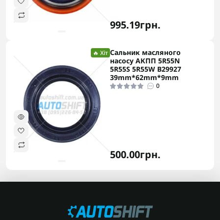
995.19грн.
Сальник масляного
🔥 Хіт
насосу АКПП 5R55N
5R55S 5R55W B29927
39mm*62mm*9mm
0
500.00грн.