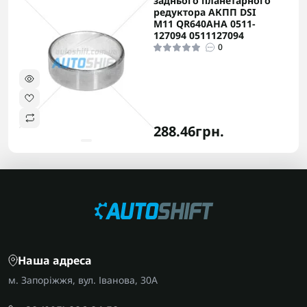
заднього планетарного
редуктора АКПП DSI
M11 QR640AHA 0511-
127094 0511127094
0
288.46грн.
Наша адреса
м. Запоріжжя, вул. Іванова, 30А