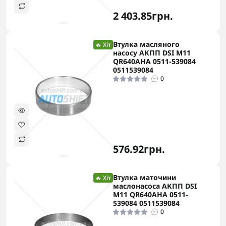
2 403.85грн.
Втулка масляного
🔥 Хіт
насосу АКПП DSI M11
QR640AHA 0511-539084
0511539084
0
576.92грн.
Втулка маточини
🔥 Хіт
маслонасоса АКПП DSI
M11 QR640AHA 0511-
539084 0511539084
0