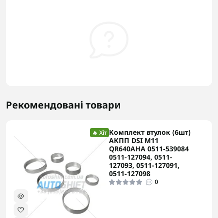
Рекомендовані товари
Комплект втулок (6шт)
🔥 Хіт
АКПП DSI M11
QR640AHA 0511-539084
0511-127094, 0511-
127093, 0511-127091,
0511-127098
0