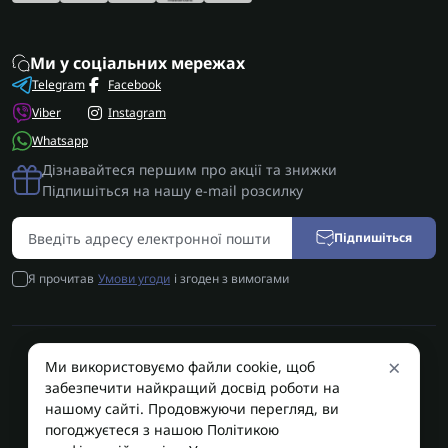
Ми у соціальних мережах
Telegram
Facebook
Viber
Instagram
Whatsapp
Дізнавайтеся першим про акції та знижки
Підпишіться на нашу e-mail розсилку
Підпишіться
Я прочитав
Умови угоди
і згоден з вимогами
×
Ми використовуємо файли cookie, щоб
AUTOSHIFT | Запчастини АКПП | Ремонт АКПП © 2026
забезпечити найкращий досвід роботи на
AUTOSHIFT
нашому сайті. Продовжуючи перегляд, ви
погоджуєтеся з нашою Політикою