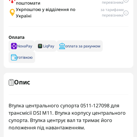
перевізника
поштомати
Укрпоштою у відділення по
за тарифами
перевізника
Україні
Оплата
NovaPay
LiqPay
оплата за рахунком
готівкою
Опис
Втулка центрального супорта 0511-127098 для
трансмісії DSI M11. Втулка корпусу центрального
супорта. Втулка центрує вал та тримає його
положення під навантаженням.