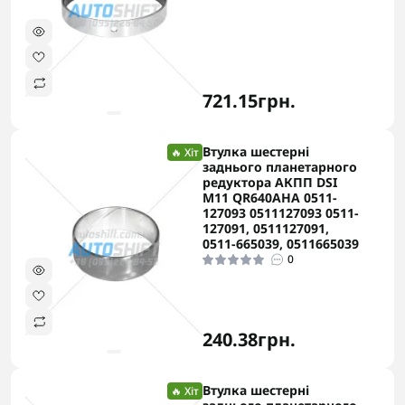
721.15грн.
Втулка шестерні
🔥 Хіт
заднього планетарного
редуктора АКПП DSI
M11 QR640AHA 0511-
127093 0511127093 0511-
127091, 0511127091,
0511-665039, 0511665039
0
240.38грн.
Втулка шестерні
🔥 Хіт