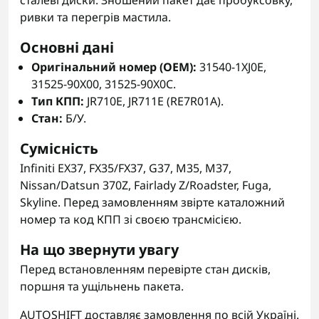
сталеві диски. Зношений пакет дає пробуксовку,
ривки та перегрів мастила.
Основні дані
Оригінальний номер (OEM):
31540-1XJ0E,
31525-90X00, 31525-90X0C.
Тип КПП:
JR710E, JR711E (RE7R01A).
Стан:
Б/У.
Сумісність
Infiniti EX37, FX35/FX37, G37, M35, M37,
Nissan/Datsun 370Z, Fairlady Z/Roadster, Fuga,
Skyline. Перед замовленням звірте каталожний
номер та код КПП зі своєю трансмісією.
На що звернути увагу
Перед встановленням перевірте стан дисків,
поршня та ущільнень пакета.
AUTOSHIFT доставляє замовлення по всій Україні.