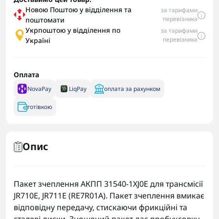
Новою Поштою у відділення та
за тарифами
перевізника
поштомати
Укрпоштою у відділення по
за тарифами
перевізника
Україні
Оплата
NovaPay
LiqPay
оплата за рахунком
готівкою
Опис
Пакет зчеплення АКПП 31540-1XJ0E для трансмісії
JR710E, JR711E (RE7R01A). Пакет зчеплення вмикає
відповідну передачу, стискаючи фрикційні та