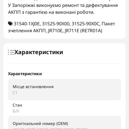
У Запоріжжі виконуємо ремонт та дефектування
АКПП з гарантією на виконані роботи.
31540-1XJ0E
,
31525-90X00
,
31525-90X0C
,
Пакет
зчеплення АКПП
,
JR710E
,
JR711E (RE7R01A)
Характеристики
Характеристики
Місце встановлення
C1
Стан
Б/У
Оригінальний номер (OEM)