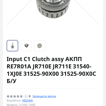
Input C1 Clutch assy АКПП
RE7R01A JR710E JR711E 31540-
1XJ0E 31525-90X00 31525-90X0C
Б/У
0
Залишити відгук
Виробник:
NISSAN
Модель: 31540-1XJ0E