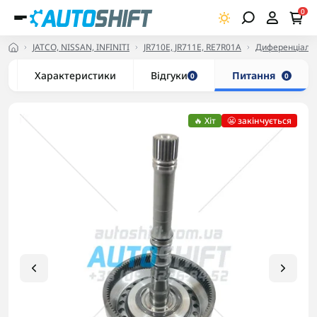
0
JATCO, NISSAN, INFINITI
JR710E, JR711E, RE7R01A
Диференціали, 
Характеристики
Відгуки
Питання
0
0
🔥 Хіт
😬 закінчується