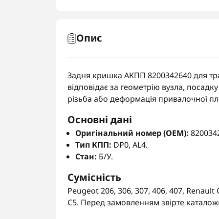
Опис
Задня кришка АКПП 8200342640 для тран
відповідає за геометрію вузла, посадку
різьба або деформація привалочної п
Основні дані
Оригінальний номер (OEM):
820034
Тип КПП:
DP0, AL4.
Стан:
Б/У.
Сумісність
Peugeot 206, 306, 307, 406, 407, Renault 
C5. Перед замовленням звірте каталожн