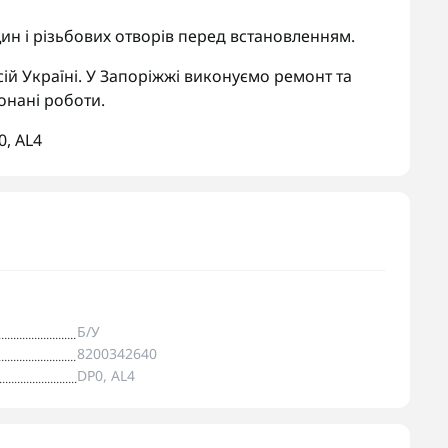
ин і різьбових отворів перед встановленням.
ій Україні. У Запоріжжі виконуємо ремонт та
онані роботи.
0
,
AL4
Б/У
8200342640
DP0, AL4