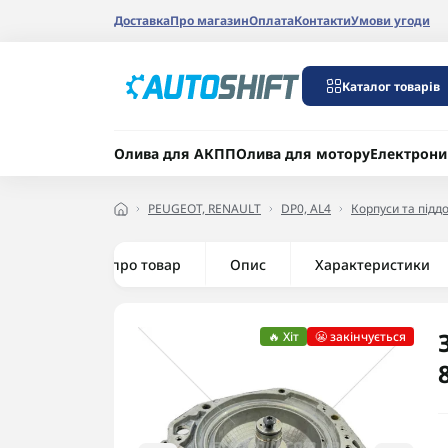
Доставка
Про магазин
Оплата
Контакти
Умови угоди
Каталог товарів
Олива для АКПП
Олива для мотору
Електрони
PEUGEOT, RENAULT
DP0, AL4
Корпуси та підд
Все про товар
Опис
Характеристики
🔥 Хіт
😬 закінчується