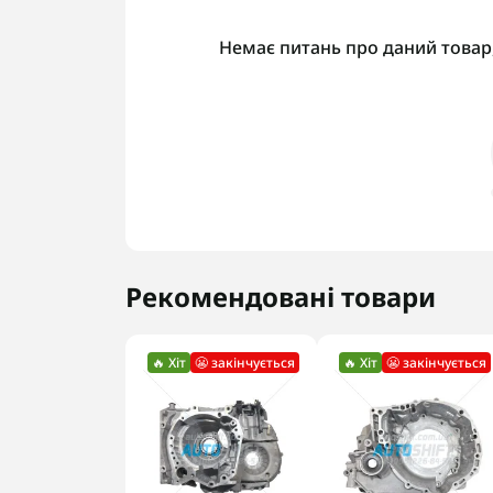
Немає питань про даний товар,
Рекомендовані товари
🔥 Хіт
😬 закінчується
🔥 Хіт
😬 закінчується