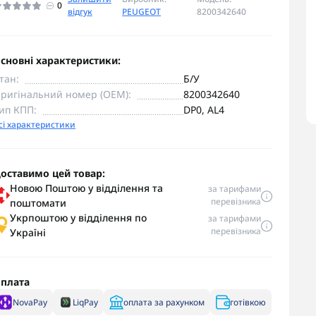
0
відгук
PEUGEOT
8200342640
сновні характеристики:
тан:
Б/У
ригінальний номер (OEM):
8200342640
ип КПП:
DP0, AL4
сі характеристики
оставимо цей товар:
Новою Поштою у відділення та
за тарифами
перевізника
поштомати
Укрпоштою у відділення по
за тарифами
перевізника
Україні
плата
NovaPay
LiqPay
оплата за рахунком
готівкою