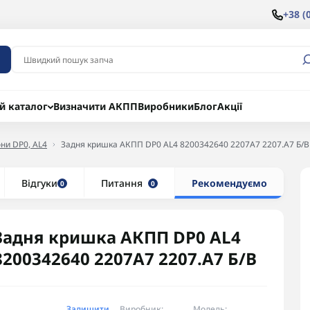
+38 (
й каталог
Визначити АКПП
Виробники
Блог
Акції
они DP0, AL4
Задня кришка АКПП DP0 AL4 8200342640 2207A7 2207.A7 Б/В
Відгуки
Питання
Рекомендуємо
0
0
Задня кришка АКПП DP0 AL4
8200342640 2207A7 2207.A7 Б/В
Залишити
Виробник:
Модель: