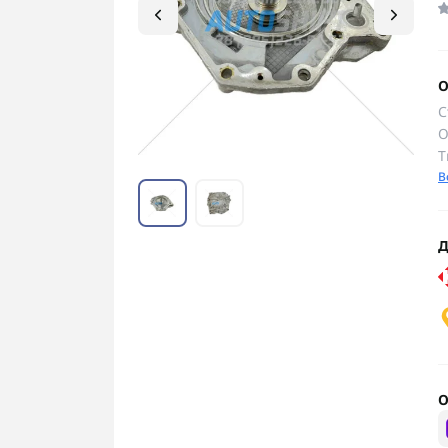
О
С
О
Т
В
Д
О