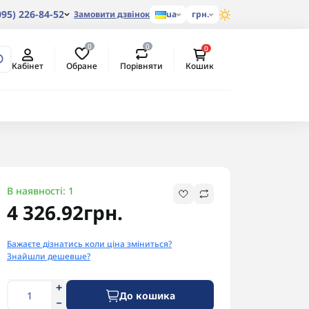
095) 226-84-52
Замовити дзвінок
ua
грн.
0
0
0
Обране
Порівняти
Кабінет
Кошик
В наявності: 1
4 326.92грн.
Бажаєте дізнатись коли ціна зміниться?
Знайшли дешевше?
До кошика