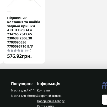
Підшипник
ковзання та шайба
задньої кришки
АКПП DP0 AL4
234765 2347.65
230638 2306.38
7703090536
7705095710 Б/У
0
576.92грн.
Популярне
Інформація
Масла для АКПП
Контакти
Масла для Мотору
Зворотній зв’язок
Повернення товару
Карта сайту