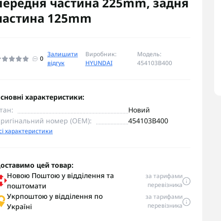
передня частина 225mm, задня
частина 125mm
Залишити
Виробник:
Модель:
0
відгук
HYUNDAI
454103B400
сновні характеристики:
тан:
Новий
ригінальний номер (OEM):
454103B400
сі характеристики
оставимо цей товар:
Новою Поштою у відділення та
за тарифами
перевізника
поштомати
Укрпоштою у відділення по
за тарифами
перевізника
Україні