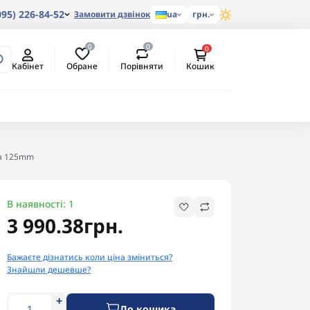
095) 226-84-52
Замовити дзвінок
ua
грн.
0
0
0
Обране
Порівняти
Кабінет
Кошик
на 125mm
В наявності: 1
3 990.38грн.
Бажаєте дізнатись коли ціна зміниться?
Знайшли дешевше?
До кошика