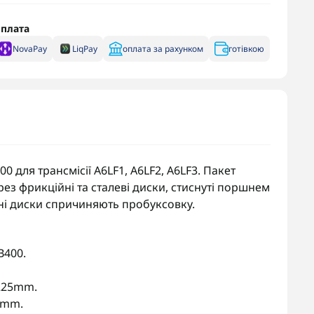
плата
NovaPay
LiqPay
оплата за рахунком
готівкою
0 для трансмісії A6LF1, A6LF2, A6LF3. Пакет
з фрикційні та сталеві диски, стиснуті поршнем
ені диски спричиняють пробуксовку.
B400.
25mm.
5mm.