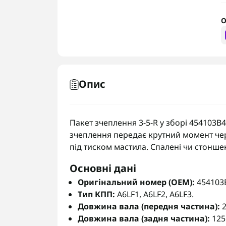
О
Опис
Пакет зчеплення 3-5-R у зборі 454103B40
зчеплення передає крутний момент чере
під тиском мастила. Спалені чи стонш
Основні дані
Оригінальний номер (OEM):
454103
Тип КПП:
A6LF1, A6LF2, A6LF3.
Довжина вала (передня частина):
2
Довжина вала (задня частина):
12