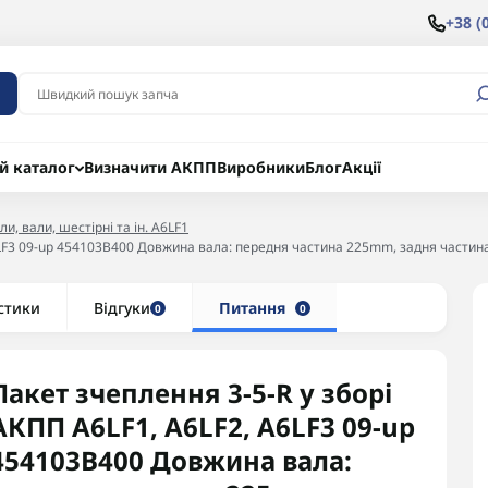
+38 (
й каталог
Визначити АКПП
Виробники
Блог
Акції
и, вали, шестірні та ін. A6LF1
A6LF3 09-up 454103B400 Довжина вала: передня частина 225mm, задня части
стики
Відгуки
Питання
0
0
Пакет зчеплення 3-5-R у зборі
АКПП A6LF1, A6LF2, A6LF3 09-up
454103B400 Довжина вала: