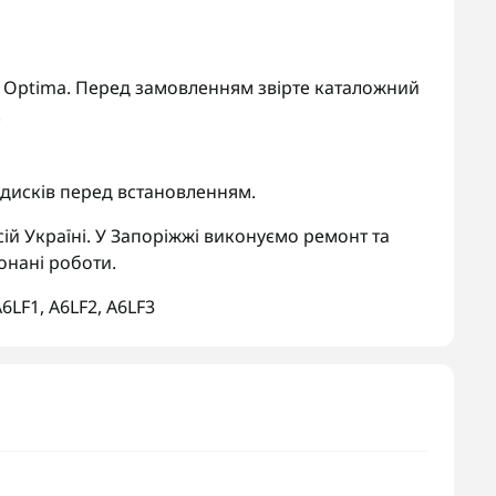
 Kia Optima. Перед замовленням звірте каталожний
.
 дисків перед встановленням.
ій Україні. У Запоріжжі виконуємо ремонт та
онані роботи.
A6LF1
,
A6LF2
,
A6LF3