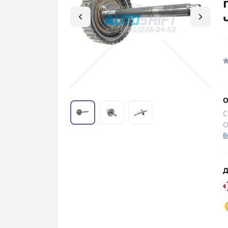
О
С
О
В
Д