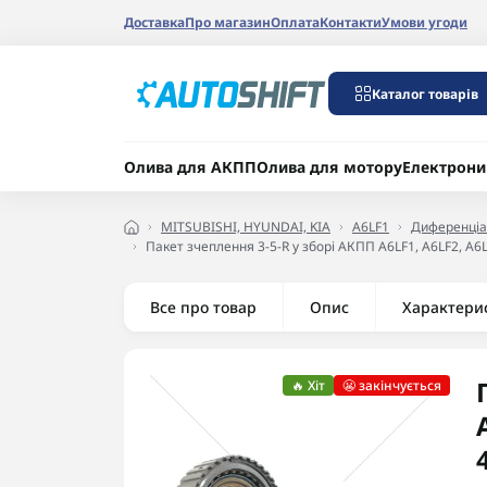
Доставка
Про магазин
Оплата
Контакти
Умови угоди
Каталог товарів
Олива для АКПП
Олива для мотору
Електрони
MITSUBISHI, HYUNDAI, KIA
A6LF1
Диференціал
Пакет зчеплення 3-5-R у зборі АКПП A6LF1, A6LF2, 
Все про товар
Опис
Характери
🔥 Хіт
😬 закінчується