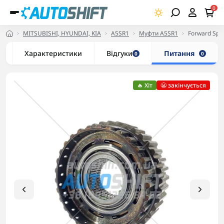
0
MITSUBISHI, HYUNDAI, KIA
A5SR1
Муфти A5SR1
Forward Spr
Характеристики
Відгуки
Питання
0
0
🔥 Хіт
😬 закінчується