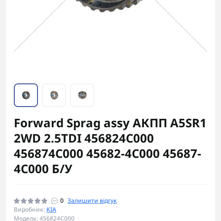
Forward Sprag assy АКПП A5SR1
2WD 2.5TDI 456824C000
456874C000 45682-4C000 45687-
4C000 Б/У
0
Залишити відгук
Виробник:
KIA
Модель: 456824C000