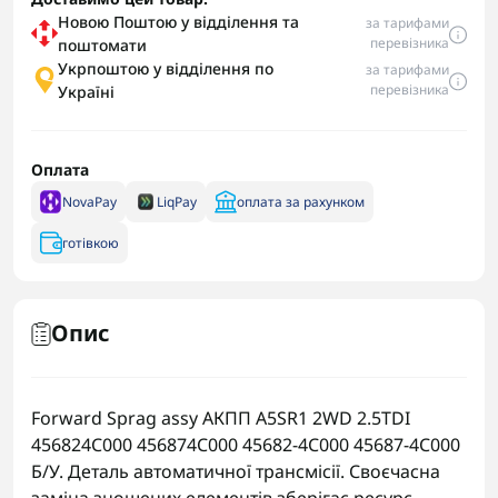
Новою Поштою у відділення та
за тарифами
перевізника
поштомати
Укрпоштою у відділення по
за тарифами
перевізника
Україні
Оплата
NovaPay
LiqPay
оплата за рахунком
готівкою
Опис
Forward Sprag assy АКПП A5SR1 2WD 2.5TDI
456824C000 456874C000 45682-4C000 45687-4C000
Б/У. Деталь автоматичної трансмісії. Своєчасна