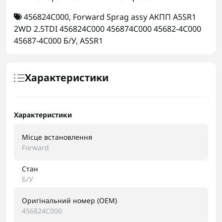
456824C000
,
Forward Sprag assy АКПП A5SR1
2WD 2.5TDI 456824C000 456874C000 45682-4C000
45687-4C000 Б/У
,
A5SR1
Характеристики
Характеристики
Місце встановлення
Forward
Стан
Б/У
Оригінальний номер (OEM)
456824C000