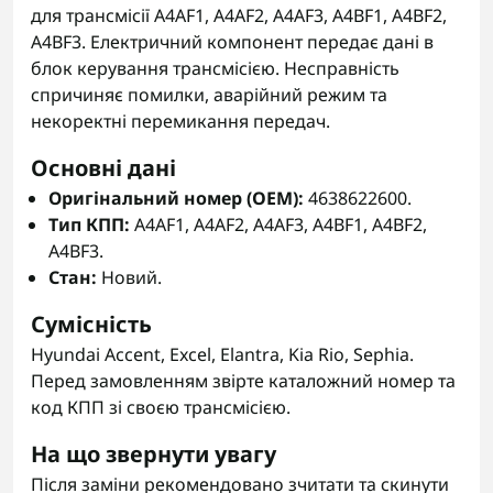
для трансмісії A4AF1, A4AF2, A4AF3, A4BF1, A4BF2,
A4BF3. Електричний компонент передає дані в
блок керування трансмісією. Несправність
спричиняє помилки, аварійний режим та
некоректні перемикання передач.
Основні дані
Оригінальний номер (OEM):
4638622600.
Тип КПП:
A4AF1, A4AF2, A4AF3, A4BF1, A4BF2,
A4BF3.
Стан:
Новий.
Сумісність
Hyundai Accent, Excel, Elantra, Kia Rio, Sephia.
Перед замовленням звірте каталожний номер та
код КПП зі своєю трансмісією.
На що звернути увагу
Після заміни рекомендовано зчитати та скинути