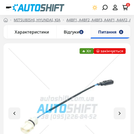
0
MITSUBISHI, HYUNDAI, KIA
A4BF1, A4BF2, A4BF3, A4AF1, A4AF2, A
Характеристики
Відгуки
Питання
0
0
🔥 Хіт
😬 закінчується