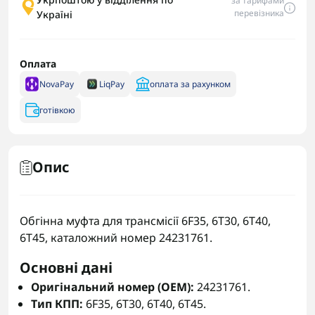
за тарифами
перевізника
Україні
Оплата
NovaPay
LiqPay
оплата за рахунком
готівкою
Опис
Обгінна муфта для трансмісії 6F35, 6T30, 6T40,
6T45, каталожний номер 24231761.
Основні дані
Оригінальний номер (OEM):
24231761.
Тип КПП:
6F35, 6T30, 6T40, 6T45.