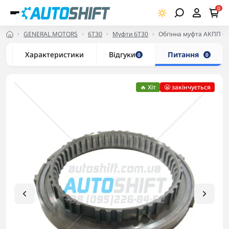
0
GENERAL MOTORS
6T30
Муфти 6T30
Обгінна муфта АКПП 6
Характеристики
Відгуки
Питання
0
0
🔥 Хіт
😬 закінчується