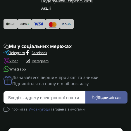
Подарункові сертифікати
Акції
Ми у соціальних мережах
Telegram
Facebook
Viber
Instagram
Whatsapp
Дізнавайтеся першим про акції та знижки
Підпишіться на нашу e-mail розсилку
Підпишіться
Я прочитав
Умови угоди
і згоден з вимогами