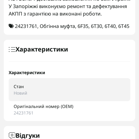
У Запоріжжі виконуємо ремонт та дефектування
АКПП з гарантією на виконані роботи.
24231761
,
Обгінна муфта
,
6F35
,
6T30
,
6T40
,
6T45
Характеристики
Характеристики
Стан
Новий
Оригінальний номер (OEM)
24231761
Відгуки