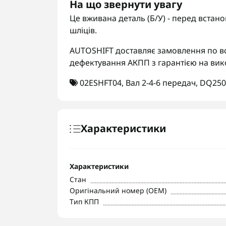
На що звернути увагу
Це вживана деталь (Б/У) - перед встан
шліців.
AUTOSHIFT доставляє замовлення по вс
дефектування АКПП з гарантією на вик
02ESHFT04
,
Вал 2-4-6 передач
,
DQ250
Характеристики
Характеристики
Стан
Оригінальний номер (OEM)
Тип КПП