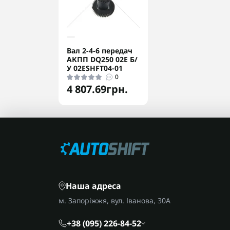
Вал 2-4-6 передач
АКПП DQ250 02E Б/
У 02ESHFT04-01
0
4 807.69грн.
Наша адреса
м. Запоріжжя, вул. Іванова, 30А
+38 (095) 226-84-52