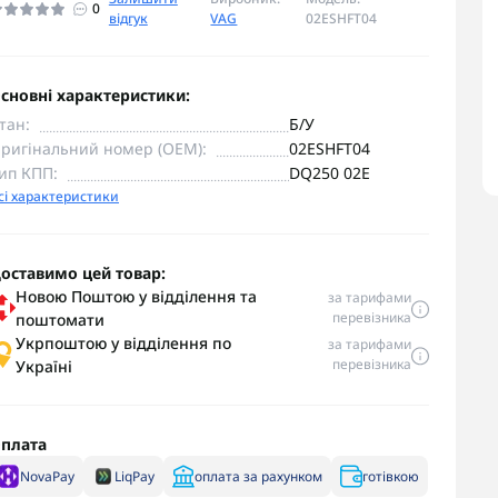
0
відгук
VAG
02ESHFT04
сновні характеристики:
тан:
Б/У
ригінальний номер (OEM):
02ESHFT04
ип КПП:
DQ250 02E
сі характеристики
оставимо цей товар:
Новою Поштою у відділення та
за тарифами
перевізника
поштомати
Укрпоштою у відділення по
за тарифами
перевізника
Україні
плата
NovaPay
LiqPay
оплата за рахунком
готівкою