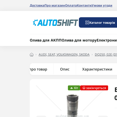
Доставка
Про магазин
Оплата
Контакти
Умови угоди
Каталог товарів
Олива для АКПП
Олива для мотору
Електрони
AUDI, SEAT, VOLKSWAGEN, SKODA
DQ250, 02E (D
Все про товар
Опис
Характеристики
🔥 Хіт
😬 закінчується