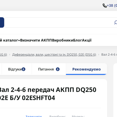
+38 (
й каталог
Визначити АКПП
Виробники
Блог
Акції
SG 6)
Диференціали, вали, шестірні та ін. DQ250, 02E (DSG 6)
Вал 2-4-6
Відгуки
Питання
Рекомендуємо
0
0
Вал 2-4-6 передач АКПП DQ250
02E Б/У 02ESHFT04
Залишити
Виробник:
Модель: