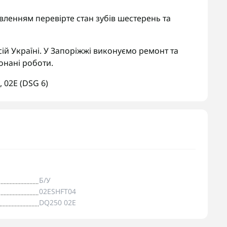
овленням перевірте стан зубів шестерень та
ій Україні. У Запоріжжі виконуємо ремонт та
онані роботи.
,
02E (DSG 6)
Б/У
02ESHFT04
DQ250 02E