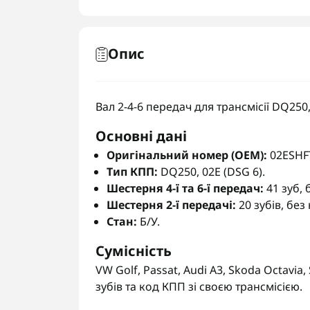
Опис
Вал 2-4-6 передач для трансмісії DQ250
Основні дані
Оригінальний номер (OEM):
02ESHF
Тип КПП:
DQ250, 02E (DSG 6).
Шестерня 4-ї та 6-ї передач:
41 зуб, 
Шестерня 2-ї передачі:
20 зубів, без 
Стан:
Б/У.
Сумісність
VW Golf, Passat, Audi A3, Skoda Octavia
зубів та код КПП зі своєю трансмісією.