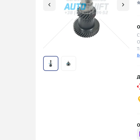
О
С
О
Т
В
Д
О