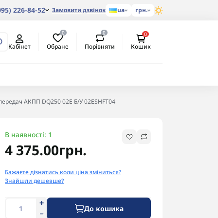
095) 226-84-52
Замовити дзвінок
ua
грн.
0
0
0
Обране
Порівняти
Кабінет
Кошик
 передач АКПП DQ250 02E Б/У 02ESHFT04
В наявності: 1
4 375.00грн.
Бажаєте дізнатись коли ціна зміниться?
Знайшли дешевше?
До кошика