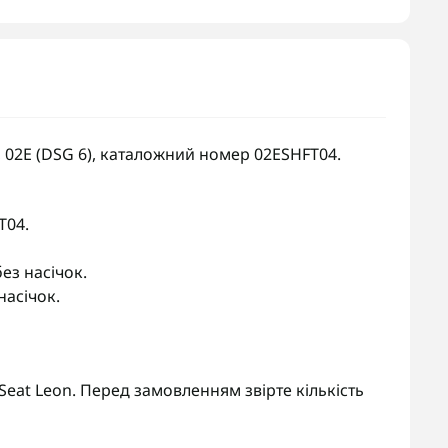
, 02E (DSG 6), каталожний номер 02ESHFT04.
T04.
без насічок.
насічок.
, Seat Leon. Перед замовленням звірте кількість