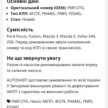
Основні дані
Оригінальний номер (OEM):
FNR12TG.
Тип КПП:
4F27E, FN4AEL, FNR5, FS5AEL.
Стан:
Новий.
Сумісність
Ford Focus, Fusion, Mazda 3, Mazda 5, Volvo S40,
V50. Перед замовленням звірте каталожний
номер та код КПП зі своєю трансмісією.
На що звернути увагу
Разом із насосом рекомендовано міняти втулку
та сальник насоса.
AUTOSHIFT доставляє замовлення по всій Україні.
У Запоріжжі виконуємо ремонт та дефектування
АКПП з гарантією на виконані роботи.
FNR12TG
,
Насос АКПП
,
4F27E
,
FN4AEL
,
FNR5
,
FS5AEL