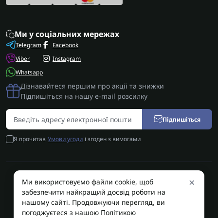
Ми у соціальних мережах
Telegram
Facebook
Viber
Instagram
Whatsapp
Дізнавайтеся першим про акції та знижки
Підпишіться на нашу e-mail розсилку
Підпишіться
Я прочитав
Умови угоди
і згоден з вимогами
×
Ми використовуємо файли cookie, щоб
AUTOSHIFT | Запчастини АКПП | Ремонт АКПП © 2026
забезпечити найкращий досвід роботи на
AUTOSHIFT
нашому сайті. Продовжуючи перегляд, ви
погоджуєтеся з нашою Політикою