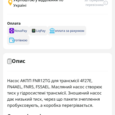
за тарифами
перевізника
Україні
Оплата
NovaPay
LiqPay
оплата за рахунком
готівкою
Опис
Насос АКПП FNR12TG для трансмісії 4F27E,
FN4AEL, FNR5, FS5AEL. Масляний насос створює
тиск у гідросистемі трансмісії. Зношений насос
дає низький тиск, через що пакети зчеплення
пробуксовують, а коробка перегрівається.