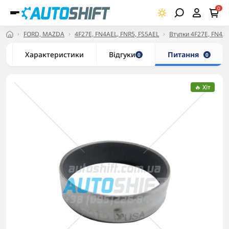
0
FORD, MAZDA
4F27E, FN4AEL, FNR5, FS5AEL
Втулки 4F27E, FN4AE
Характеристики
Відгуки
Питання
0
0
🔥 Хіт