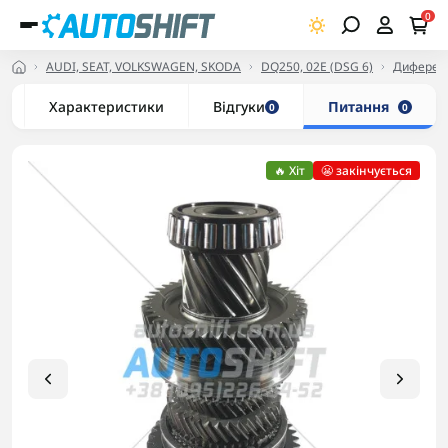
0
AUDI, SEAT, VOLKSWAGEN, SKODA
DQ250, 02E (DSG 6)
Диференці
Характеристики
Відгуки
Питання
0
0
🔥 Хіт
😬 закінчується