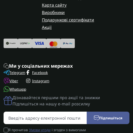
Карта сайту
Виробники
Подарункові сертифікати
Акції
Ми у соціальних мережах
Telegram
Facebook
Viber
Instagram
Whatsapp
Дізнавайтеся першим про акції та знижки
Підпишіться на нашу e-mail розсилку
Підпишіться
Я прочитав
Умови угоди
і згоден з вимогами