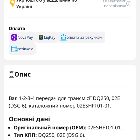
за тарифами
перевізника
Україні
Оплата
NovaPay
LiqPay
оплата за рахунком
готівкою
Опис
Вал 1-2-3-4 передач для трансмісії DQ250, 02E
(DSG 6), каталожний номер 02ESHFT01-01.
Основні дані
Оригінальний номер (OEM):
02ESHFT01-01.
Тип КПП:
DQ250, 02E (DSG 6).