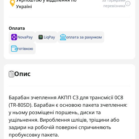
за тарифами
перевізника
Україні
Оплата
NovaPay
LiqPay
оплата за рахунком
готівкою
Опис
Барабан зчеплення АКПП C3 для трансмісії 0C8
(TR-80SD). Барабан є основою пакета зчеплення:
у ньому розміщені поршень, диски та
ущільнення. Вироблення шліців, тріщини або
задири на робочій поверхні спричиняють
пробуксовку пакета.