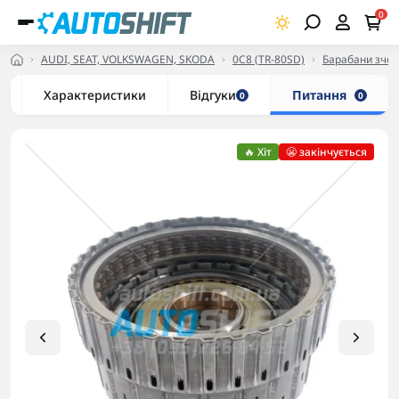
0
AUDI, SEAT, VOLKSWAGEN, SKODA
0C8 (TR-80SD)
Барабани зчеп
Характеристики
Відгуки
Питання
0
0
🔥 Хіт
😬 закінчується