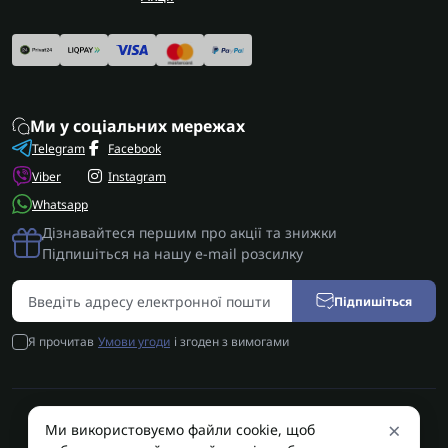
Ми у соціальних мережах
Telegram
Facebook
Viber
Instagram
Whatsapp
Дізнавайтеся першим про акції та знижки
Підпишіться на нашу e-mail розсилку
Підпишіться
Я прочитав
Умови угоди
і згоден з вимогами
×
Ми використовуємо файли cookie, щоб
AUTOSHIFT | Запчастини АКПП | Ремонт АКПП © 2026