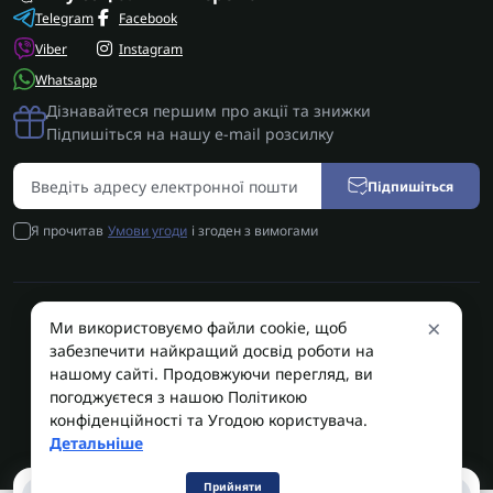
Telegram
Facebook
Viber
Instagram
Whatsapp
Дізнавайтеся першим про акції та знижки
Підпишіться на нашу e-mail розсилку
Підпишіться
Я прочитав
Умови угоди
і згоден з вимогами
×
Ми використовуємо файли cookie, щоб
AUTOSHIFT | Запчастини АКПП | Ремонт АКПП © 2026
забезпечити найкращий досвід роботи на
AUTOSHIFT
нашому сайті. Продовжуючи перегляд, ви
погоджуєтеся з нашою Політикою
конфіденційності та Угодою користувача.
Детальніше
Прийняти
0
0