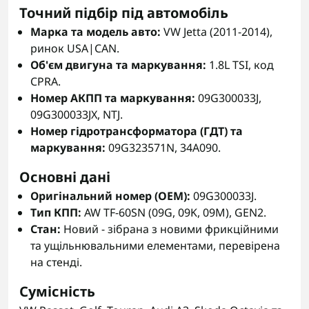
Точний підбір під автомобіль
Марка та модель авто:
VW Jetta (2011-2014),
ринок USA|CAN.
Об'єм двигуна та маркування:
1.8L TSI, код
CPRA.
Номер АКПП та маркування:
09G300033J,
09G300033JX, NTJ.
Номер гідротрансформатора (ГДТ) та
маркування:
09G323571N, 34A090.
Основні дані
Оригінальний номер (OEM):
09G300033J.
Тип КПП:
AW TF-60SN (09G, 09K, 09M), GEN2.
Стан:
Новий - зібрана з новими фрикційними
та ущільнювальними елементами, перевірена
на стенді.
Сумісність