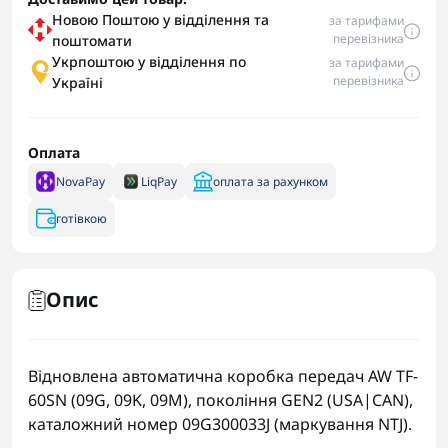
Новою Поштою у відділення та
за тарифами
перевізника
поштомати
Укрпоштою у відділення по
за тарифами
перевізника
Україні
Оплата
NovaPay
LiqPay
оплата за рахунком
готівкою
Опис
Відновлена автоматична коробка передач AW TF-
60SN (09G, 09K, 09M), покоління GEN2 (USA|CAN),
каталожний номер 09G300033J (маркування NTJ).