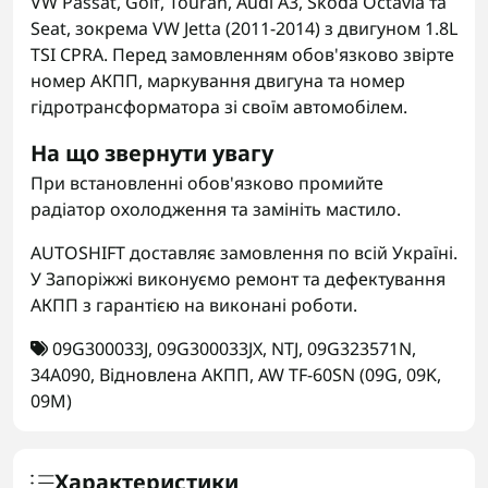
VW Passat, Golf, Touran, Audi A3, Skoda Octavia та
Seat, зокрема VW Jetta (2011-2014) з двигуном 1.8L
TSI CPRA. Перед замовленням обов'язково звірте
номер АКПП, маркування двигуна та номер
гідротрансформатора зі своїм автомобілем.
На що звернути увагу
При встановленні обов'язково промийте
радіатор охолодження та замініть мастило.
AUTOSHIFT доставляє замовлення по всій Україні.
У Запоріжжі виконуємо ремонт та дефектування
АКПП з гарантією на виконані роботи.
09G300033J
,
09G300033JX
,
NTJ
,
09G323571N
,
34A090
,
Відновлена АКПП
,
AW TF-60SN (09G
,
09K
,
09M)
Характеристики