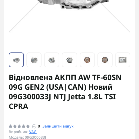
Відновлена АКПП AW TF-60SN
09G GEN2 (USA|CAN) Новий
09G300033J NTJ Jetta 1.8L TSI
CPRA
0
Залишити відгук
Виробник:
VAG
Модель: 09G300033J