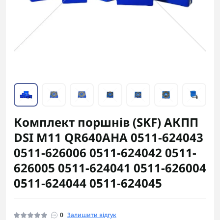
Комплект поршнів (SKF) АКПП
DSI M11 QR640AHA 0511-624043
0511-626006 0511-624042 0511-
626005 0511-624041 0511-626004
0511-624044 0511-624045
0
Залишити відгук