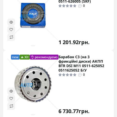
0511-626005 (SKF)
0
1 201.92грн.
Барабан C3 (на 3
new
🔥 Хіт
👌 рекомендуємо
фрикційні диски) АКПП
BTR DSI M11 0511-625052
0511625052 Б/У
0
6 730.77грн.