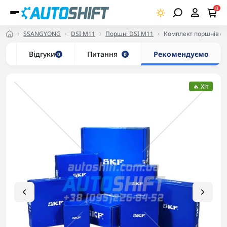
0
SSANGYONG
DSI M11
Поршні DSI M11
Комплект поршнів (S
и
Відгуки
Питання
Рекомендуємо
0
0
🔥 Хіт