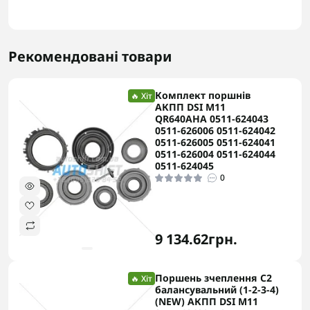
Рекомендовані товари
Комплект поршнів
🔥 Хіт
АКПП DSI M11
QR640AHA 0511-624043
0511-626006 0511-624042
0511-626005 0511-624041
0511-626004 0511-624044
0511-624045
0
9 134.62грн.
Поршень зчеплення C2
🔥 Хіт
балансувальний (1-2-3-4)
(NEW) АКПП DSI M11