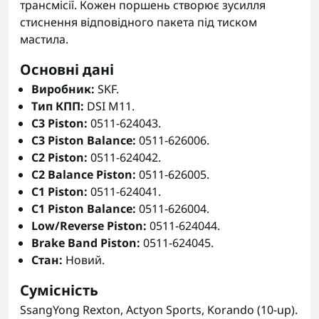
трансмісії. Кожен поршень створює зусилля
стиснення відповідного пакета під тиском
мастила.
Основні дані
Виробник:
SKF.
Тип КПП:
DSI M11.
C3 Piston:
0511-624043.
C3 Piston Balance:
0511-626006.
C2 Piston:
0511-624042.
C2 Balance Piston:
0511-626005.
C1 Piston:
0511-624041.
C1 Piston Balance:
0511-626004.
Low/Reverse Piston:
0511-624044.
Brake Band Piston:
0511-624045.
Стан:
Новий.
Сумісність
SsangYong Rexton, Actyon Sports, Korando (10-up).