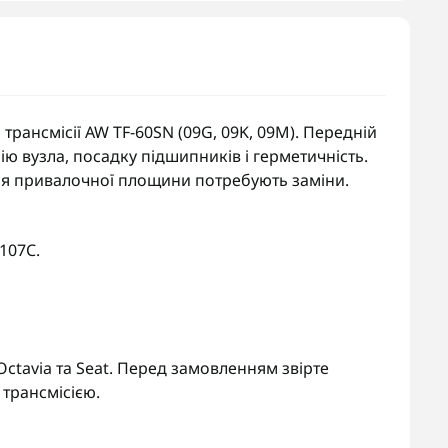
рансмісії AW TF-60SN (09G, 09K, 09M). Передній
рію вузла, посадку підшипників і герметичність.
ія привалочної площини потребують заміни.
107C.
 Octavia та Seat. Перед замовленням звірте
трансмісією.