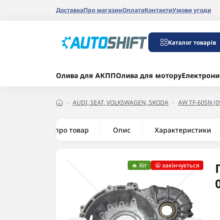
Доставка
Про магазин
Оплата
Контакти
Умови угоди
Каталог товарів
Олива для АКПП
Олива для мотору
Електрони
AUDI, SEAT, VOLKSWAGEN, SKODA
AW TF-60SN (0
Все про товар
Опис
Характеристики
🔥 Хіт
😬 закінчується