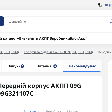
+38 (
й каталог
Визначити АКПП
Виробники
Блог
Акції
9G, 09K, 09M)
Корпуси та піддони AW TF-60SN (09G, 09K, 09M)
Передній
Відгуки
Питання
Рекомендуємо
0
0
Передній корпус АКПП 09G
09G321107C
Залишити
Виробник:
Модель: