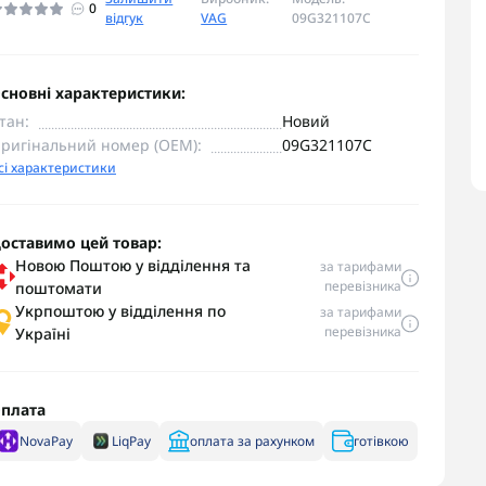
0
відгук
VAG
09G321107C
сновні характеристики:
тан:
Новий
ригінальний номер (OEM):
09G321107C
сі характеристики
оставимо цей товар:
Новою Поштою у відділення та
за тарифами
перевізника
поштомати
Укрпоштою у відділення по
за тарифами
перевізника
Україні
плата
NovaPay
LiqPay
оплата за рахунком
готівкою