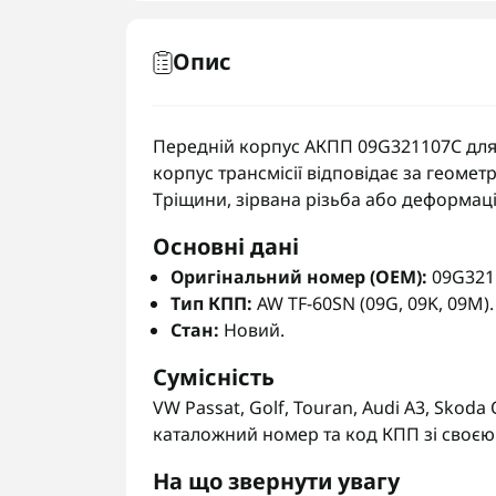
Опис
Передній корпус АКПП 09G321107C для т
корпус трансмісії відповідає за геомет
Тріщини, зірвана різьба або деформац
Основні дані
Оригінальний номер (OEM):
09G321
Тип КПП:
AW TF-60SN (09G, 09K, 09M).
Стан:
Новий.
Сумісність
VW Passat, Golf, Touran, Audi A3, Skoda
каталожний номер та код КПП зі своєю 
На що звернути увагу