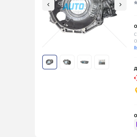
О
С
О
В
Д
О