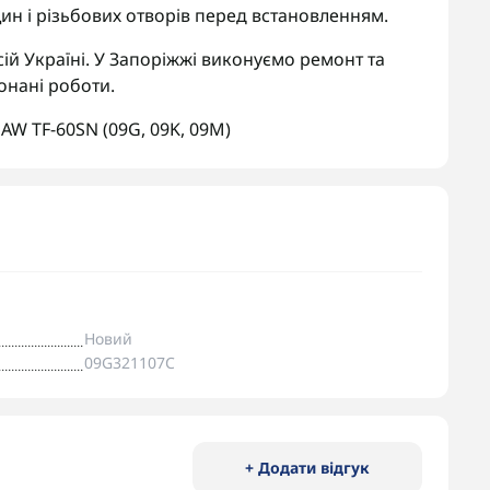
ин і різьбових отворів перед встановленням.
ій Україні. У Запоріжжі виконуємо ремонт та
онані роботи.
,
AW TF-60SN (09G
,
09K
,
09M)
Новий
09G321107C
+ Додати відгук