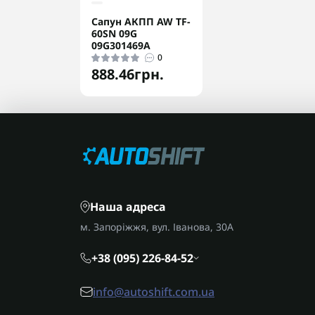
Сапун АКПП AW TF-
60SN 09G
09G301469A
0
888.46грн.
Наша адреса
м. Запоріжжя, вул. Іванова, 30А
+38 (095) 226-84-52
info@autoshift.com.ua