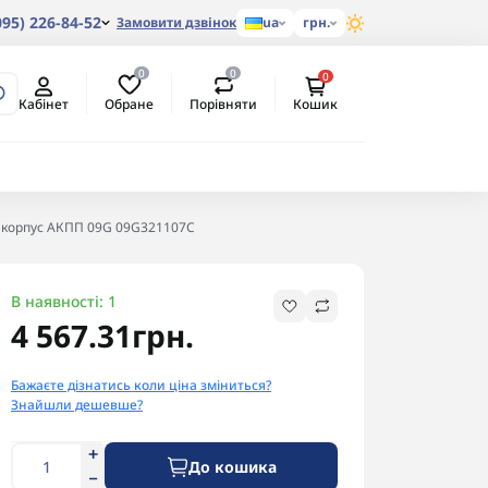
095) 226-84-52
Замовити дзвінок
ua
грн.
0
0
0
Обране
Порівняти
Кабінет
Кошик
 корпус АКПП 09G 09G321107C
В наявності: 1
4 567.31грн.
Бажаєте дізнатись коли ціна зміниться?
Знайшли дешевше?
До кошика