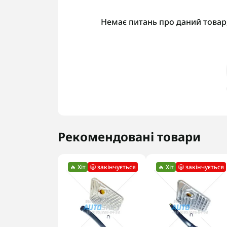
Немає питань про даний товар,
Рекомендовані товари
🔥 Хіт
😬 закінчується
🔥 Хіт
😬 закінчується