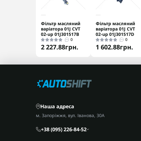
Фільтр масляний
Фільтр масляний
варіатора 01J CVT
варіатора 01J CVT
02-up 01J301517B
02-up 01J301517D
0
0
2 227.88грн.
1 602.88грн.
Наша адреса
м. Запоріжжя, вул. Іванова, 30А
+38 (095) 226-84-52