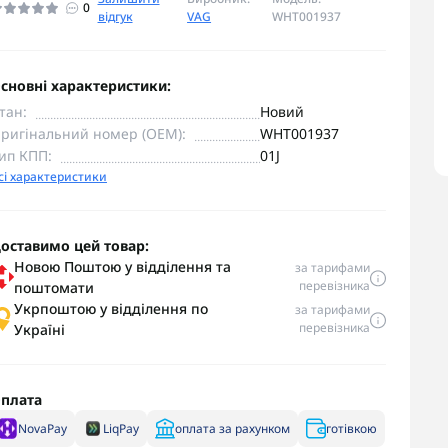
0
відгук
VAG
WHT001937
сновні характеристики:
тан:
Новий
ригінальний номер (OEM):
WHT001937
ип КПП:
01J
сі характеристики
оставимо цей товар:
Новою Поштою у відділення та
за тарифами
перевізника
поштомати
Укрпоштою у відділення по
за тарифами
перевізника
Україні
плата
NovaPay
LiqPay
оплата за рахунком
готівкою