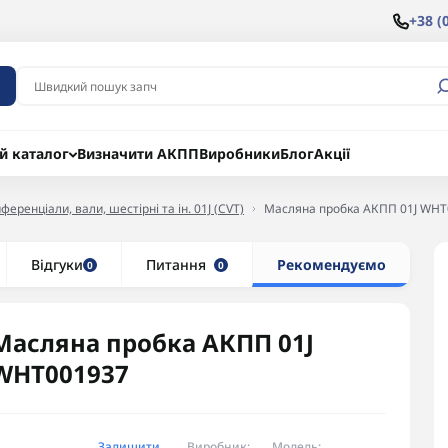
+38 (
й каталог
Визначити АКПП
Виробники
Блог
Акції
ференціали, вали, шестірні та ін. 01J (CVT)
Масляна пробка АКПП 01J WH
Відгуки
Питання
Рекомендуємо
0
0
Масляна пробка АКПП 01J
WHT001937
Залишити
Виробник:
Модель: