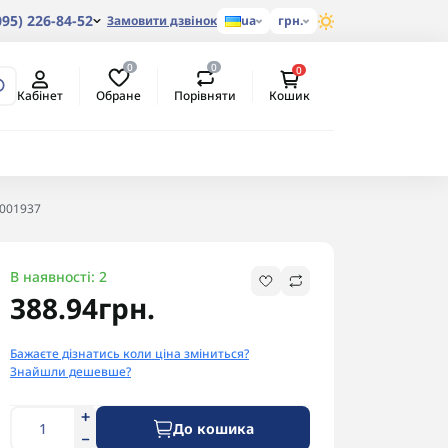
095) 226-84-52
Замовити дзвінок
ua
грн.
0
0
0
Обране
Порівняти
Кабінет
Кошик
T001937
В наявності: 2
388.94грн.
Бажаєте дізнатись коли ціна зміниться?
Знайшли дешевше?
До кошика