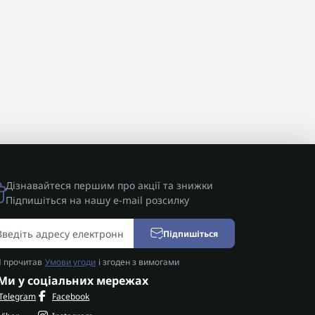
Дізнавайтеся першим про акції та знижки
Підпишіться на нашу e-mail розсилку
Підпишіться
Я прочитав
Умови угоди
і згоден з вимогами
Ми у соціальних мережах
Telegram
Facebook