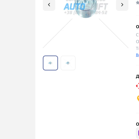
О
С
О
Т
В
Д
О