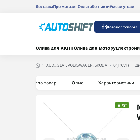
Доставка
Про магазин
Оплата
Контакти
Умови угоди
Каталог товарів
Олива для АКПП
Олива для мотору
Електрони
AUDI, SEAT, VOLKSWAGEN, SKODA
01J (CVT)
Ди
Все про товар
Опис
Характеристики
🔥 Хіт