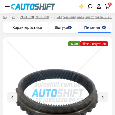
0
ZF
ZF 8HP70, ZF 8HP90
Диференціали, вали, шестірні та ін. ZF 
Характеристики
Відгуки
Питання
0
0
🔥 Хіт
😬 закінчується