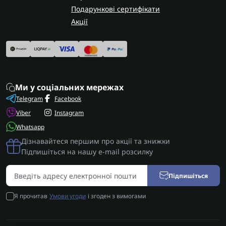
Подарункові сертифікати
Акції
Ми у соціальних мережах
Telegram
Facebook
Viber
Instagram
Whatsapp
Дізнавайтеся першим про акції та знижки
Підпишіться на нашу e-mail розсилку
Підпишіться
Я прочитав
Умови угоди
і згоден з вимогами