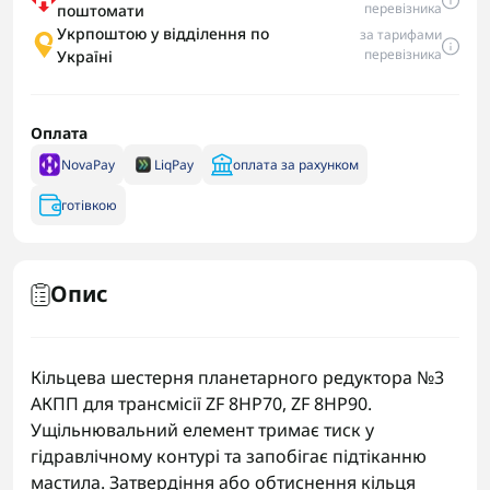
перевізника
поштомати
Укрпоштою у відділення по
за тарифами
перевізника
Україні
Оплата
NovaPay
LiqPay
оплата за рахунком
готівкою
Опис
Кільцева шестерня планетарного редуктора №3
АКПП для трансмісії ZF 8HP70, ZF 8HP90.
Ущільнювальний елемент тримає тиск у
гідравлічному контурі та запобігає підтіканню
мастила. Затвердіння або обтиснення кільця