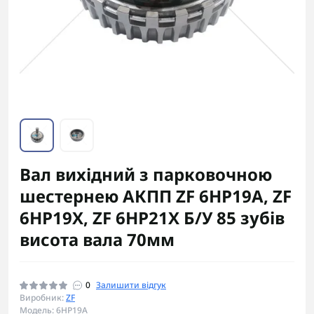
Вал вихідний з парковочною
шестернею АКПП ZF 6HP19A, ZF
6HP19X, ZF 6HP21X Б/У 85 зубів
висота вала 70мм
0
Залишити відгук
Виробник:
ZF
Модель: 6HP19A