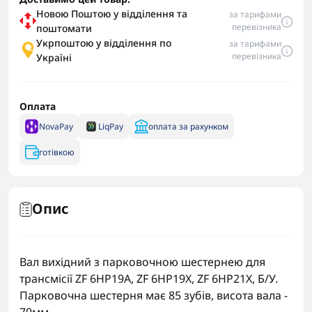
Новою Поштою у відділення та
за тарифами
перевізника
поштомати
Укрпоштою у відділення по
за тарифами
перевізника
Україні
Оплата
NovaPay
LiqPay
оплата за рахунком
готівкою
Опис
Вал вихідний з парковочною шестернею для
трансмісії ZF 6HP19A, ZF 6HP19X, ZF 6HP21X, Б/У.
Парковочна шестерня має 85 зубів, висота вала -