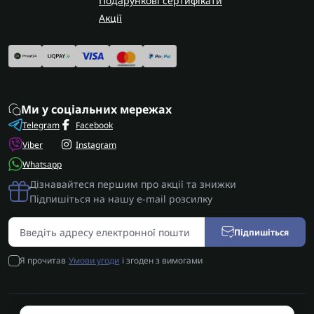
Подарункові сертифікати
Акції
Ми у соціальних мережах
Telegram
Facebook
Viber
Instagram
Whatsapp
Дізнавайтеся першим про акції та знижки
Підпишіться на нашу e-mail розсилку
Підпишіться
Я прочитав
Умови угоди
і згоден з вимогами