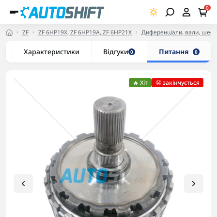
0
ZF
ZF 6HP19X, ZF 6HP19A, ZF 6HP21X
Диференціали, вали, шестір
Характеристики
Відгуки
Питання
0
0
🔥 Хіт
😬 закінчується