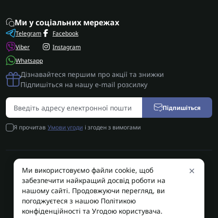
Ми у соціальних мережах
Telegram
Facebook
Viber
Instagram
Whatsapp
Дізнавайтеся першим про акції та знижки
Підпишіться на нашу e-mail розсилку
Підпишіться
Я прочитав
Умови угоди
і згоден з вимогами
×
Ми використовуємо файли cookie, щоб
AUTOSHIFT | Запчастини АКПП | Ремонт АКПП © 2026
забезпечити найкращий досвід роботи на
AUTOSHIFT
нашому сайті. Продовжуючи перегляд, ви
погоджуєтеся з нашою Політикою
конфіденційності та Угодою користувача.