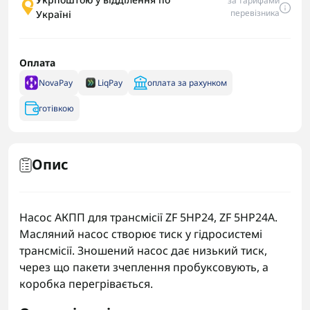
за тарифами
перевізника
Україні
Оплата
NovaPay
LiqPay
оплата за рахунком
готівкою
Опис
Насос АКПП для трансмісії ZF 5HP24, ZF 5HP24A.
Масляний насос створює тиск у гідросистемі
трансмісії. Зношений насос дає низький тиск,
через що пакети зчеплення пробуксовують, а
коробка перегрівається.