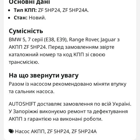
Основні дані
Тип КПП:
ZF 5HP24, ZF 5HP24A.
Стан:
Новий.
Сумісність
BMW 5, 7 серії (E38, E39), Range Rover, Jaguar з
АКПП ZF 5HP24. Перед замовленням звірте
каталожний номер та код КПП зі своєю
трансмісією.
На що звернути увагу
Разом із насосом рекомендовано міняти втулку
та сальник насоса.
AUTOSHIFT доставляє замовлення по всій Україні.
У Запоріжжі виконуємо ремонт та дефектування
АКПП з гарантією на виконані роботи.
Насос АКПП
,
ZF 5HP24
,
ZF 5HP24A