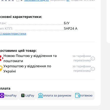
сновні характеристики:
тан:
Б/У
ип КПП:
5HP24 A
сі характеристики
оставимо цей товар:
Новою Поштою у відділення та
за тарифами
перевізника
поштомати
Укрпоштою у відділення по
за тарифами
перевізника
Україні
плата
NovaPay
LiqPay
оплата за рахунком
готівкою