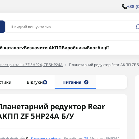
+38 (
й каталог
Визначити АКПП
Виробники
Блог
Акції
естірні та ін. ZF 5HP24, ZF 5HP24A
Планетарний редуктор Rear АКПП ZF 
стики
Відгуки
Питання
0
0
Планетарний редуктор Rear
АКПП ZF 5HP24A Б/У
0
Залишити відгук
Виробник:
ZF
Модель: 5HP24A