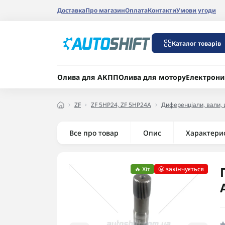
Доставка
Про магазин
Оплата
Контакти
Умови угоди
Каталог товарів
Олива для АКПП
Олива для мотору
Електрони
ZF
ZF 5HP24, ZF 5HP24A
Диференціали, вали, ш
Все про товар
Опис
Характери
🔥 Хіт
😬 закінчується