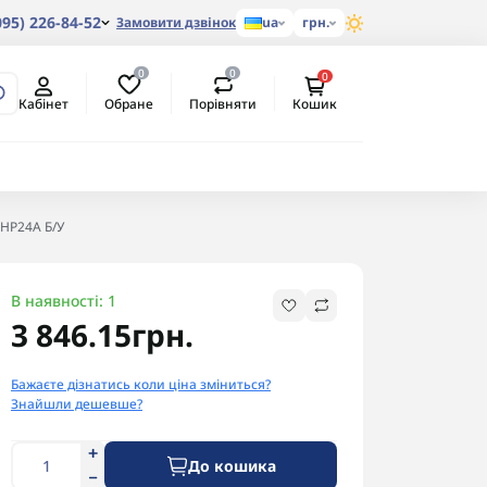
095) 226-84-52
Замовити дзвінок
ua
грн.
0
0
0
Обране
Порівняти
Кабінет
Кошик
5HP24A Б/У
В наявності: 1
3 846.15грн.
Бажаєте дізнатись коли ціна зміниться?
Знайшли дешевше?
До кошика