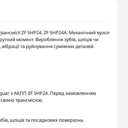
ансмісії ZF 5HP24, ZF 5HP24A. Механічний вузол
крутний момент. Вироблення зубів, шліців чи
вібрації та руйнування суміжних деталей.
, Jaguar з АКПП ZF 5HP24. Перед замовленням
 своєю трансмісією.
бів, шліців та посадкових поверхонь.