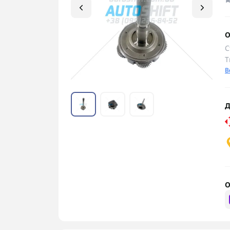
О
С
Т
В
Д
О