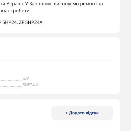
ій Україні. У Запоріжжі виконуємо ремонт та
онані роботи.
F 5HP24
,
ZF 5HP24A
Б/У
5HP24 A
+ Додати відгук