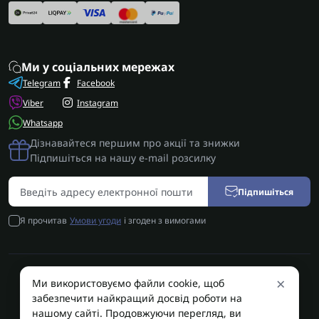
Ми у соціальних мережах
Telegram
Facebook
Viber
Instagram
Whatsapp
Дізнавайтеся першим про акції та знижки
Підпишіться на нашу e-mail розсилку
Підпишіться
Я прочитав
Умови угоди
і згоден з вимогами
×
Ми використовуємо файли cookie, щоб
AUTOSHIFT | Запчастини АКПП | Ремонт АКПП © 2026
забезпечити найкращий досвід роботи на
AUTOSHIFT
нашому сайті. Продовжуючи перегляд, ви