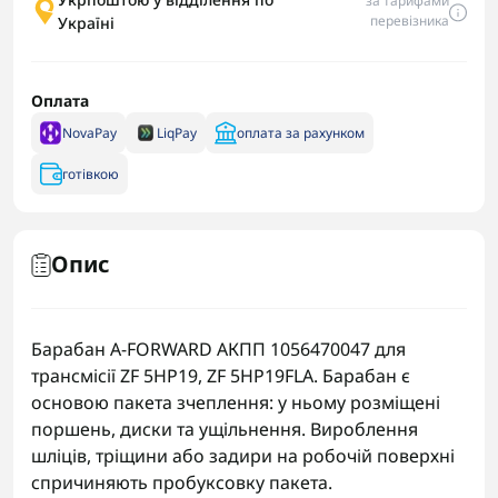
за тарифами
перевізника
Україні
Оплата
NovaPay
LiqPay
оплата за рахунком
готівкою
Опис
Барабан A-FORWARD АКПП 1056470047 для
трансмісії ZF 5HP19, ZF 5HP19FLA. Барабан є
основою пакета зчеплення: у ньому розміщені
поршень, диски та ущільнення. Вироблення
шліців, тріщини або задири на робочій поверхні
спричиняють пробуксовку пакета.