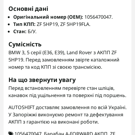
Основні дані
Оригінальний номер (OEM):
1056470047.
Тип КПП:
ZF 5HP19, ZF 5HP19FLA.
Стан:
Б/У.
Сумісність
BMW 3, 5 серії (E36, E39), Land Rover з АКПП ZF
5HP19. Перед замовленням звірте каталожний
номер та код КПП зі своєю трансмісією.
На що звернути увагу
Перед встановленням перевірте стан шліців,
канавок під ущільнення та поверхні під поршень.
AUTOSHIFT доставляє замовлення по всій Україні.
У Запоріжжі виконуємо ремонт та дефектування
АКПП з гарантією на виконані роботи.
1056470047
,
Барабан A-FORWARD АКПП
,
ZF