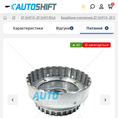
0
ZF
ZF 5HP19, ZF 5HP19FLA
Барабани зчеплення ZF 5HP19, ZF 5
Характеристики
Відгуки
Питання
0
0
🔥 Хіт
😬 закінчується