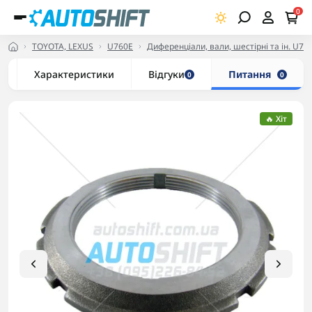
0
TOYOTA, LEXUS
U760E
Диференціали, вали, шестірні та ін. U76
Характеристики
Відгуки
Питання
0
0
🔥 Хіт