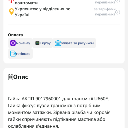
перевізника
поштомати
Укрпоштою у відділення по
за тарифами
перевізника
Україні
Оплата
NovaPay
LiqPay
оплата за рахунком
готівкою
Опис
Гайка АКПП 9017960001 для трансмісії U660E.
Гайка фіксує вузли трансмісії з потрібним
моментом затяжки. Зірвана різьба чи корозія
гайки спричиняють підтікання мастила або
ослаблення з'єднання.