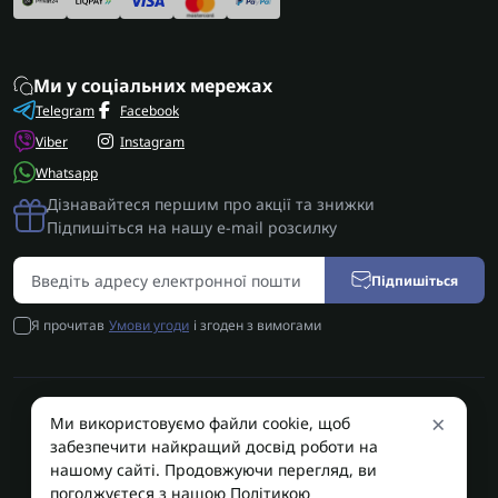
Ми у соціальних мережах
Telegram
Facebook
Viber
Instagram
Whatsapp
Дізнавайтеся першим про акції та знижки
Підпишіться на нашу e-mail розсилку
Підпишіться
Я прочитав
Умови угоди
і згоден з вимогами
×
Ми використовуємо файли cookie, щоб
AUTOSHIFT | Запчастини АКПП | Ремонт АКПП © 2026
забезпечити найкращий досвід роботи на
AUTOSHIFT
нашому сайті. Продовжуючи перегляд, ви
погоджуєтеся з нашою Політикою