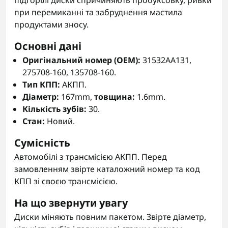
підгорілі диски спричиняють пробуксовку, ривки
при перемиканні та забруднення мастила
продуктами зносу.
Основні дані
Оригінальний номер (OEM):
31532AA131,
275708-160, 135708-160.
Тип КПП:
АКПП.
Діаметр:
167mm,
товщина:
1.6mm.
Кількість зубів:
30.
Стан:
Новий.
Сумісність
Автомобілі з трансмісією АКПП. Перед
замовленням звірте каталожний номер та код
КПП зі своєю трансмісією.
На що звернути увагу
Диски міняють повним пакетом. Звірте діаметр,