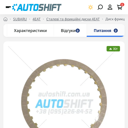
0
SUBARU
4EAT
Сталеві та фрикційні диски 4EAT
Диск фрикци
Характеристики
Відгуки
Питання
0
0
🔥 Хіт