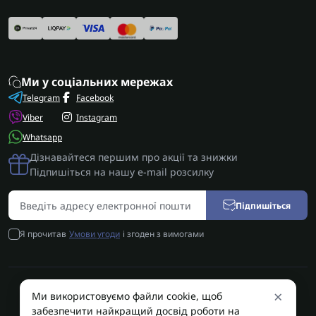
Ми у соціальних мережах
Telegram
Facebook
Viber
Instagram
Whatsapp
Дізнавайтеся першим про акції та знижки
Підпишіться на нашу e-mail розсилку
Підпишіться
Я прочитав
Умови угоди
і згоден з вимогами
×
Ми використовуємо файли cookie, щоб
AUTOSHIFT | Запчастини АКПП | Ремонт АКПП © 2026
забезпечити найкращий досвід роботи на