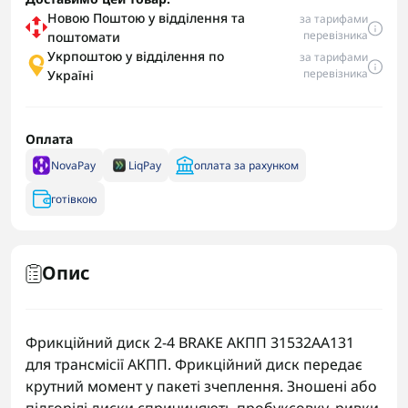
Новою Поштою у відділення та
за тарифами
перевізника
поштомати
Укрпоштою у відділення по
за тарифами
перевізника
Україні
Оплата
NovaPay
LiqPay
оплата за рахунком
готівкою
Опис
Фрикційний диск 2-4 BRAKE АКПП 31532AA131
для трансмісії АКПП. Фрикційний диск передає
крутний момент у пакеті зчеплення. Зношені або