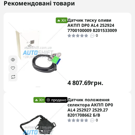
Рекомендовані товари
Датчик тиску оливи
🔥 Хіт
АКПП DP0 AL4 252924
7700100009 8201533009
0
4 807.69грн.
Датчик положення
🔥 Хіт
😢 продано
селектора АКПП DP0
AL4 252927 2529.27
8201708662 Б/В
0