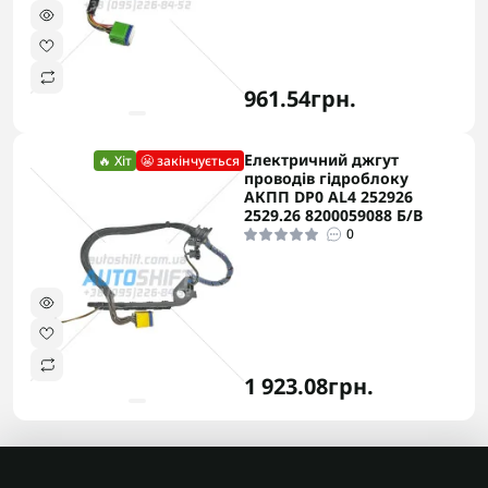
961.54грн.
Електричний джгут
🔥 Хіт
😬 закінчується
проводів гідроблоку
АКПП DP0 AL4 252926
2529.26 8200059088 Б/В
0
1 923.08грн.