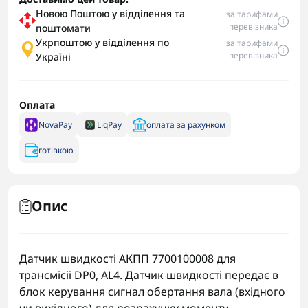
Новою Поштою у відділення та
за тарифами
перевізника
поштомати
Укрпоштою у відділення по
за тарифами
перевізника
Україні
Оплата
NovaPay
LiqPay
оплата за рахунком
готівкою
Опис
Датчик швидкості АКПП 7700100008 для
трансмісії DP0, AL4. Датчик швидкості передає в
блок керування сигнал обертання вала (вхідного