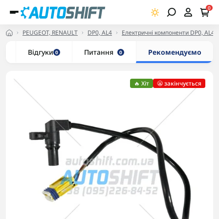
0
PEUGEOT, RENAULT
DP0, AL4
Електричні компоненти DP0, AL4
и
Відгуки
Питання
Рекомендуємо
0
0
🔥 Хіт
😬 закінчується