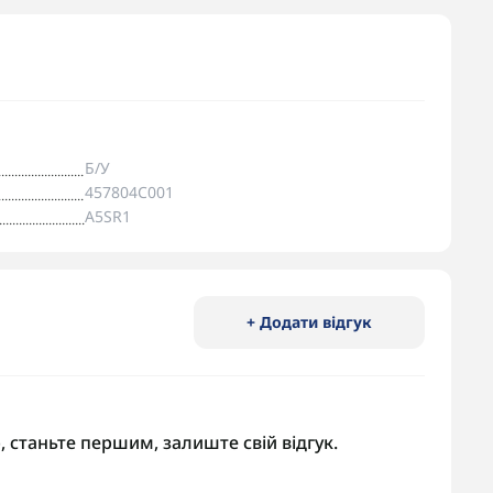
Б/У
457804C001
A5SR1
+ Додати відгук
, станьте першим, залиште свій відгук.