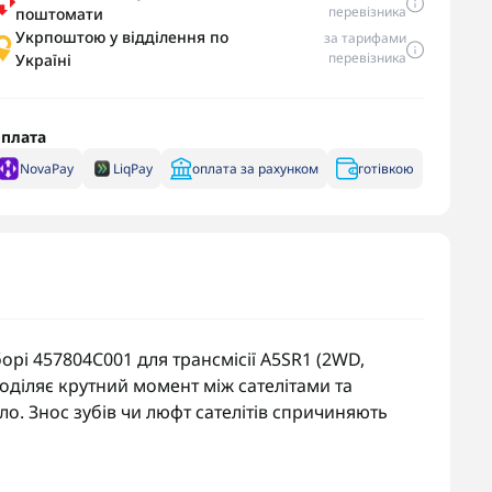
перевізника
поштомати
Укрпоштою у відділення по
за тарифами
перевізника
Україні
плата
NovaPay
LiqPay
оплата за рахунком
готівкою
орі 457804C001 для трансмісії A5SR1 (2WD,
поділяє крутний момент між сателітами та
о. Знос зубів чи люфт сателітів спричиняють