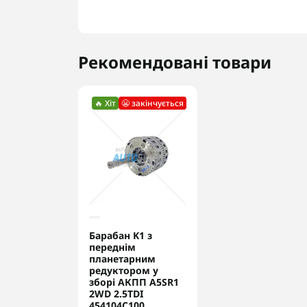
Рекомендовані товари
🔥 Хіт
😬 закінчується
Барабан K1 з
переднім
планетарним
редуктором у
зборі АКПП A5SR1
2WD 2.5TDI
454104C100