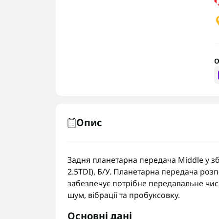
О
Опис
Задня планетарна передача Middle у зб
2.5TDI), Б/У. Планетарна передача роз
забезпечує потрібне передавальне числ
шум, вібрації та пробуксовку.
Основні дані