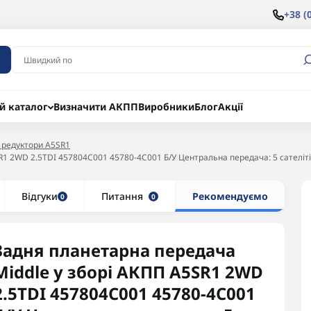
+38 (
й каталог
Визначити АКПП
Виробники
Блог
Акції
 редуктори A5SR1
2WD 2.5TDI 457804C001 45780-4C001 Б/У Центральна передача: 5 сателітів (17
Відгуки
Питання
Рекомендуємо
0
0
Задня планетарна передача
Middle у зборі АКПП A5SR1 2WD
2.5TDI 457804C001 45780-4C001