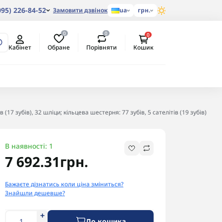
095) 226-84-52
Замовити дзвінок
ua
грн.
0
0
0
Обране
Порівняти
Кабінет
Кошик
 зубів), 32 шліци; кільцева шестерня: 77 зубів, 5 сателітів (19 зубів)
В наявності: 1
7 692.31грн.
Бажаєте дізнатись коли ціна зміниться?
Знайшли дешевше?
До кошика