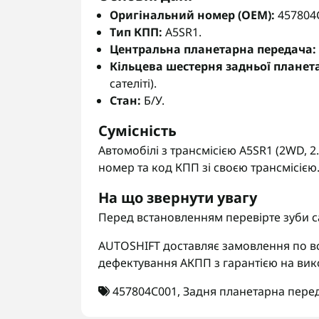
Оригінальний номер (OEM):
457804C
Тип КПП:
A5SR1.
Центральна планетарна передача:
Кільцева шестерня задньої планета
сателіті).
Стан:
Б/У.
Сумісність
Автомобілі з трансмісією A5SR1 (2WD, 
номер та код КПП зі своєю трансмісією
На що звернути увагу
Перед встановленням перевірте зуби сат
AUTOSHIFT доставляє замовлення по вс
дефектування АКПП з гарантією на вик
457804C001
,
Задня планетарна пере