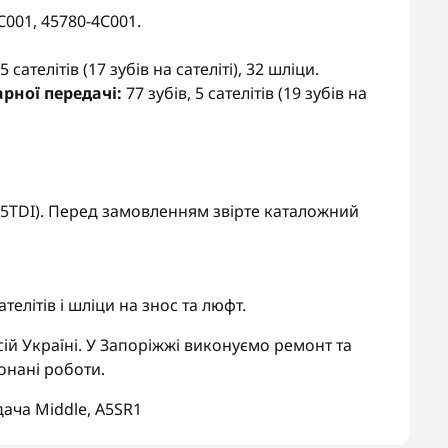
001, 45780-4C001.
5 сателітів (17 зубів на сателіті), 32 шліци.
рної передачі:
77 зубів, 5 сателітів (19 зубів на
2.5TDI). Перед замовленням звірте каталожний
.
елітів і шліци на знос та люфт.
ій Україні. У Запоріжжі виконуємо ремонт та
онані роботи.
дача Middle
,
A5SR1