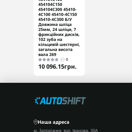
454104C150
454104C300 45410-
4C100 45410-4C150
45410-4C300 Б/У
Довжина шліца
25мм, 24 шліци, 7
фрикційних дисків,
102 зуба на
кільцевій шестерні,
загальна висота
вала 269
0
10 096.15грн.
Наша адреса
м. Запоріжжя, вул. Іванова, 30А