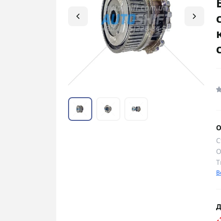
О
С
О
Т
В
Д