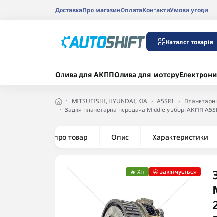
Доставка
Про магазин
Оплата
Контакти
Умови угоди
Каталог товарів
Олива для АКПП
Олива для мотору
Електрони
MITSUBISHI, HYUNDAI, KIA
A5SR1
Планетарні
Задня планетарна передача Middle у зборі АКПП A5SR1 
Все про товар
Опис
Характеристики
🔥 Хіт
😬 закінчується