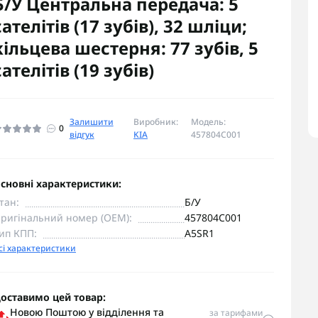
Б/У Центральна передача: 5
сателітів (17 зубів), 32 шліци;
кільцева шестерня: 77 зубів, 5
сателітів (19 зубів)
Залишити
Виробник:
Модель:
0
відгук
KIA
457804C001
сновні характеристики:
тан:
Б/У
ригінальний номер (OEM):
457804C001
ип КПП:
A5SR1
сі характеристики
оставимо цей товар:
Новою Поштою у відділення та
за тарифами