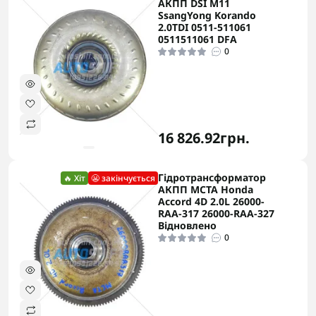
АКПП DSI M11
SsangYong Korando
2.0TDI 0511-511061
0511511061 DFA
0
16 826.92грн.
Гідротрансформатор
🔥 Хіт
😬 закінчується
АКПП MCTA Honda
Accord 4D 2.0L 26000-
RAA-317 26000-RAA-327
Відновлено
0