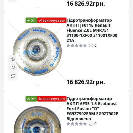
16 826.92грн.
Гідротрансформатор
🔥 Хіт
😬 закінчується
АКПП JF011E Renault
Fluence 2.0L M4R751
31100-1XF00 311001XF00
21A
0
16 826.92грн.
Гідротрансформатор
🔥 Хіт
😬 закінчується
АКПП 6F35 1.5 Ecoboost
Ford Fusion "D"
EG9Z7902ERM EG9Z7902E
Відновлено
0