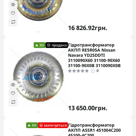
16 826.92грн.
Гідротрансформатор
🔥 Хіт
😢 продано
АКПП RE5R05A Nissan
Navara YD25DDTI
3110090X60 31100-90X60
31100-90X0B 3110090X0B
0
13 650.00грн.
Гідротрансформатор
🔥 Хіт
😬 закінчується
АКПП A5SR1 451004C200
45100-4C200