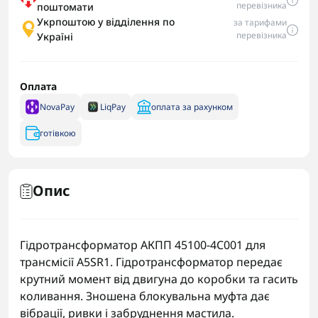
перевізника
поштомати
Укрпоштою у відділення по
за тарифами
перевізника
Україні
Оплата
NovaPay
LiqPay
оплата за рахунком
готівкою
Опис
Гідротрансформатор АКПП 45100-4C001 для
трансмісії A5SR1. Гідротрансформатор передає
крутний момент від двигуна до коробки та гасить
коливання. Зношена блокувальна муфта дає
вібрації, ривки і забруднення мастила.