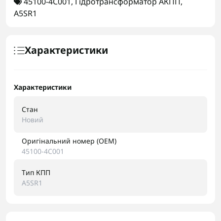
45100-4C001
,
Гідротрансформатор АКПП
,
A5SR1
Характеристики
Характеристики
Стан
Новий
Оригінальний номер (OEM)
45100-4C001
Тип КПП
A5SR1