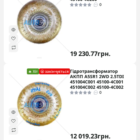
0
19 230.77грн.
Гідротрансформатор
🔥 Хіт
😬 закінчується
АКПП A5SR1 2WD 2.5TDI
451004C001 45100-4C001
451004C002 45100-4C002
0
12 019.23грн.