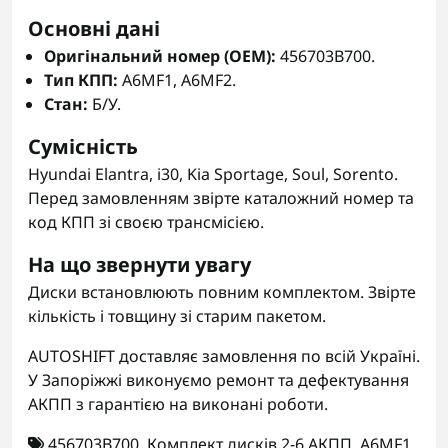
Основні дані
Оригінальний номер (OEM):
456703B700.
Тип КПП:
A6MF1, A6MF2.
Стан:
Б/У.
Сумісність
Hyundai Elantra, i30, Kia Sportage, Soul, Sorento.
Перед замовленням звірте каталожний номер та
код КПП зі своєю трансмісією.
На що звернути увагу
Диски встановлюють повним комплектом. Звірте
кількість і товщину зі старим пакетом.
AUTOSHIFT доставляє замовлення по всій Україні.
У Запоріжжі виконуємо ремонт та дефектування
АКПП з гарантією на виконані роботи.
456703B700
,
Комплект дисків 2-6 АКПП
,
A6MF1
,