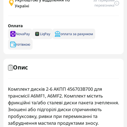
за тарифами
перевізника
Україні
Оплата
NovaPay
LiqPay
оплата за рахунком
готівкою
Опис
Комплект дисків 2-6 АКПП 456703B700 для
трансмісії A6MF1, A6MF2. Комплект містить
фрикційні та/або сталеві диски пакета зчеплення.
Зношені або підгорілі диски спричиняють
пробуксовку, ривки при перемиканні та
забруднення мастила продуктами зносу.