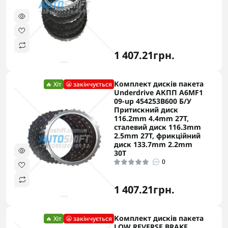
1 407.21грн.
Комплект дисків пакета
🔥 Хіт
😬 закінчується
Underdrive АКПП A6MF1
09-up 454253B600 Б/У
Притискний диск
116.2mm 4.4mm 27T,
сталевий диск 116.3mm
2.5mm 27T, фрикційний
диск 133.7mm 2.2mm
30T
0
1 407.21грн.
Комплект дисків пакета
🔥 Хіт
😬 закінчується
LOW REVERSE BRAKE