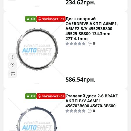
234.62грн.
Диск опорний
🔥 Хіт
😬 закінчується
OVERDRIVE АКПП A6MF1,
A6MF2 Б/У 455253B800
45525-3B800 134.3mm
27T 4.1mm
0
586.54грн.
Сталевий диск 2-6 BRAKE
🔥 Хіт
😬 закінчується
АКПП Б/У A6MF1
456703B600 45670-3B600
0