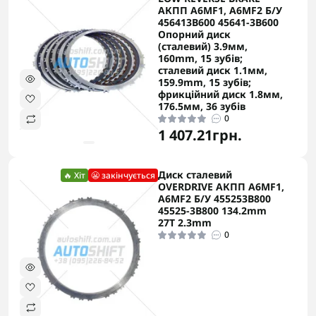
АКПП A6MF1, A6MF2 Б/У
456413B600 45641-3B600
Опорний диск
(сталевий) 3.9мм,
160mm, 15 зубів;
сталевий диск 1.1мм,
159.9mm, 15 зубів;
фрикційний диск 1.8мм,
176.5мм, 36 зубів
0
1 407.21грн.
Диск сталевий
🔥 Хіт
😬 закінчується
OVERDRIVE АКПП A6MF1,
A6MF2 Б/У 455253B800
45525-3B800 134.2mm
27T 2.3mm
0