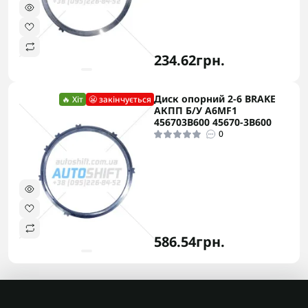
234.62грн.
Диск опорний 2-6 BRAKE
🔥 Хіт
😬 закінчується
АКПП Б/У A6MF1
456703B600 45670-3B600
0
586.54грн.