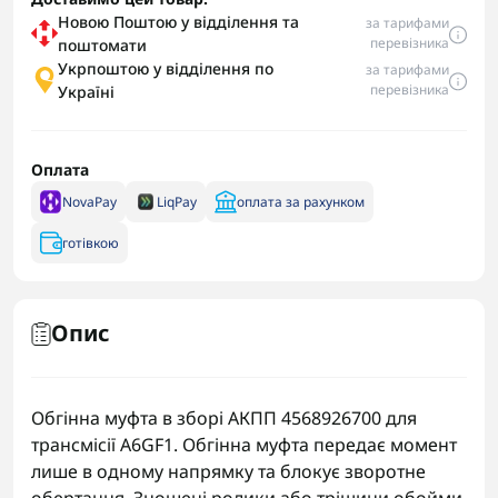
Новою Поштою у відділення та
за тарифами
перевізника
поштомати
Укрпоштою у відділення по
за тарифами
перевізника
Україні
Оплата
NovaPay
LiqPay
оплата за рахунком
готівкою
Опис
Обгінна муфта в зборі АКПП 4568926700 для
трансмісії A6GF1. Обгінна муфта передає момент
лише в одному напрямку та блокує зворотне