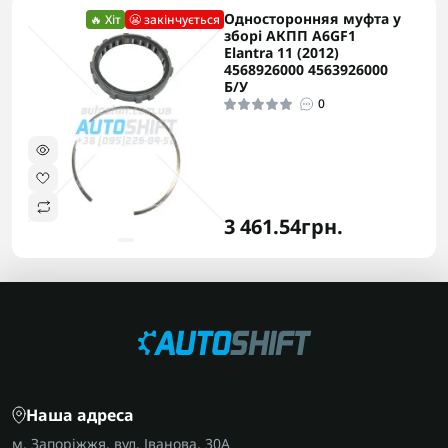
Односторонняя муфта у
🔥 Хіт
😬 закінчується
зборі АКПП A6GF1
Elantra 11 (2012)
4568926000 4563926000
Б/У
0
3 461.54грн.
Наша адреса
м. Запоріжжя, вул. Іванова, 30А