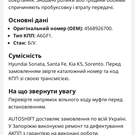
обертання. Зношені ролики або тріщини обойми
спричиняють пробуксовку і втрату передачі.
Основні дані
Оригінальний номер (OEM):
4568926700.
Тип КПП:
A6GF1.
Стан:
Б/У.
Сумісність
Hyundai Sonata, Santa Fe, Kia K5, Sorento. Перед
замовленням звірте каталожний номер та код
КПП зі своєю трансмісією.
На що звернути увагу
Перевірте напрямок вільного ходу муфти перед
встановленням.
AUTOSHIFT доставляє замовлення по всій Україні.
У Запоріжжі виконуємо ремонт та дефектування
АКПП з гарантією на виконані роботи.