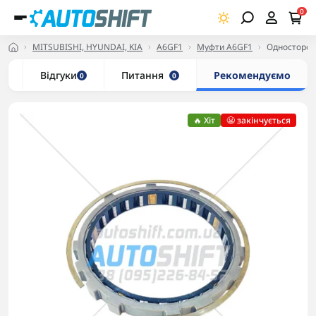
0
MITSUBISHI, HYUNDAI, KIA
A6GF1
Муфти A6GF1
Односторон
и
Відгуки
Питання
Рекомендуємо
0
0
🔥 Хіт
😬 закінчується