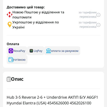
Доставимо цей товар:
Новою Поштою у відділення та
за тарифами
перевізника
поштомати
Укрпоштою у відділення по
за тарифами
перевізника
Україні
Оплата
NovaPay
LiqPay
оплата за рахунком
готівкою
Опис
Hub 3-5 Reverse 2-6 + Underdrive АКПП Б/У A6GF1
Hyundai Elantra (USA) 4545626000 4562026100