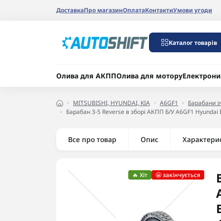
Доставка
Про магазин
Оплата
Контакти
Умови угоди
Каталог товарів
Олива для АКПП
Олива для мотору
Електрони
MITSUBISHI, HYUNDAI, KIA
A6GF1
Барабани 
Барабан 3-5 Reverse в зборі АКПП Б/У A6GF1 Hyund
Все про товар
Опис
Характери
🔥 Хіт
😬 закінчується