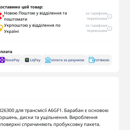
оставимо цей товар:
Новою Поштою у відділення та
за тарифами
перевізника
поштомати
Укрпоштою у відділення по
за тарифами
перевізника
Україні
плата
NovaPay
LiqPay
оплата за рахунком
готівкою
026300 для трансмісії A6GF1. Барабан є основою
поршень, диски та ущільнення. Вироблення
й поверхні спричиняють пробуксовку пакета.