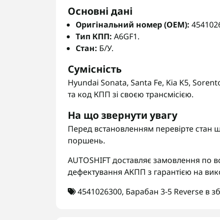
Основні дані
Оригінальний номер (OEM):
454102
Тип КПП:
A6GF1.
Стан:
Б/У.
Сумісність
Hyundai Sonata, Santa Fe, Kia K5, Sor
та код КПП зі своєю трансмісією.
На що звернути увагу
Перед встановленням перевірте стан шл
поршень.
AUTOSHIFT доставляє замовлення по вс
дефектування АКПП з гарантією на вик
4541026300
,
Барабан 3-5 Reverse в з