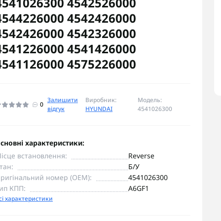
4541026300 4542526000
4544226000 4542426000
4542426000 4542326000
4541226000 4541426000
4541126000 4575226000
Залишити
Виробник:
Модель:
0
відгук
HYUNDAI
4541026300
сновні характеристики:
ісце встановлення:
Reverse
тан:
Б/У
ригінальний номер (OEM):
4541026300
ип КПП:
A6GF1
сі характеристики