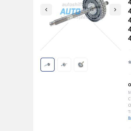
О
М
С
О
Т
В