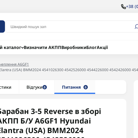
+38 (
й каталог
Визначити АКПП
Виробники
Блог
Акції
зчеплення A6GF1
ai Elantra (USA) BMM2024 4541026300 4542526000 4544226000 4542426000 
стики
Відгуки
Питання
0
0
Барабан 3-5 Reverse в зборі
АКПП Б/У A6GF1 Hyundai
Elantra (USA) BMM2024