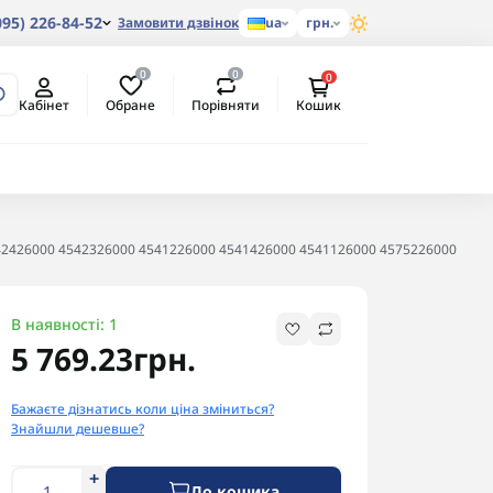
095) 226-84-52
Замовити дзвінок
ua
грн.
0
0
0
Обране
Порівняти
Кабінет
Кошик
4542426000 4542326000 4541226000 4541426000 4541126000 4575226000
В наявності: 1
5 769.23грн.
Бажаєте дізнатись коли ціна зміниться?
Знайшли дешевше?
До кошика