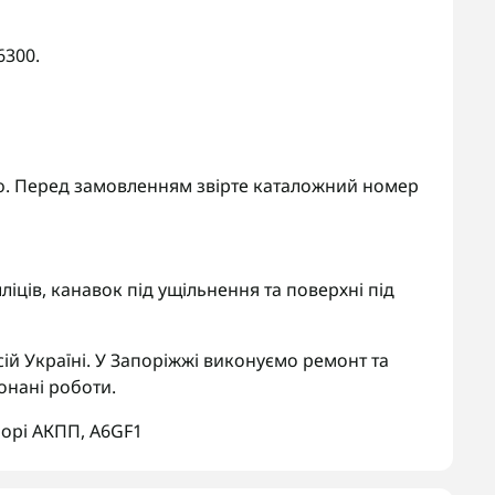
6300.
ento. Перед замовленням звірте каталожний номер
іців, канавок під ущільнення та поверхні під
ій Україні. У Запоріжжі виконуємо ремонт та
онані роботи.
борі АКПП
,
A6GF1