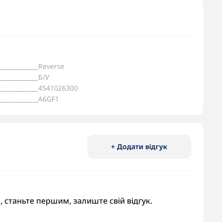
Reverse
Б/У
4541026300
A6GF1
+ Додати відгук
, станьте першим, залиште свій відгук.