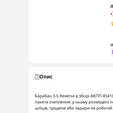
Д
О
Опис
Барабан 3-5 Reverse в зборі АКПП 4541
пакета зчеплення: у ньому розміщені 
шліців, тріщини або задири на робочі