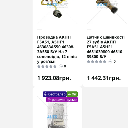
Проводка АКПП
Датчик швидкості
F5A51, A5HF1
27 зубів АКПП
463083A550 46308-
F5A51 A5HF1
3A550 Б/У На 7
4651039800 46510-
соленоїдів, 12 пінів
39800 Б/У
у роз'ємі
0
0
1 923.08грн.
1 442.31грн.
👍 бестселер
🔥 Хіт
👌 рекомендуємо