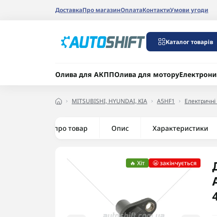
Доставка
Про магазин
Оплата
Контакти
Умови угоди
Каталог товарів
Олива для АКПП
Олива для мотору
Електрони
MITSUBISHI, HYUNDAI, KIA
A5HF1
Електричні
Все про товар
Опис
Характеристики
🔥 Хіт
😬 закінчується