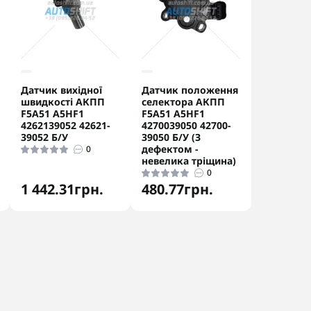
Датчик вихідної
Датчик положення
швидкості АКПП
селектора АКПП
F5A51 A5HF1
F5A51 A5HF1
4262139052 42621-
4270039050 42700-
39052 Б/У
39050 Б/У (З
дефектом -
0
невелика тріщина)
0
1 442.31грн.
480.77грн.