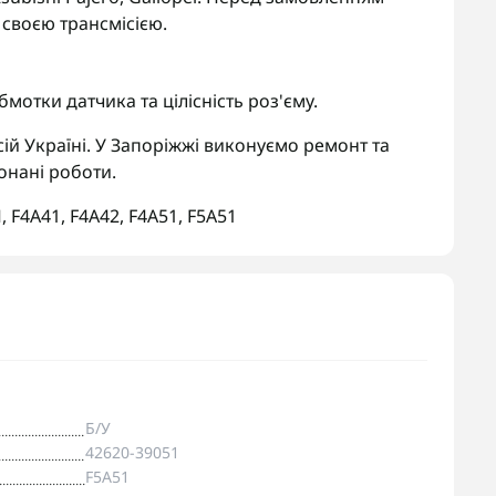
 своєю трансмісією.
мотки датчика та цілісність роз'єму.
ій Україні. У Запоріжжі виконуємо ремонт та
онані роботи.
П
,
F4A41
,
F4A42
,
F4A51
,
F5A51
Б/У
42620-39051
F5A51