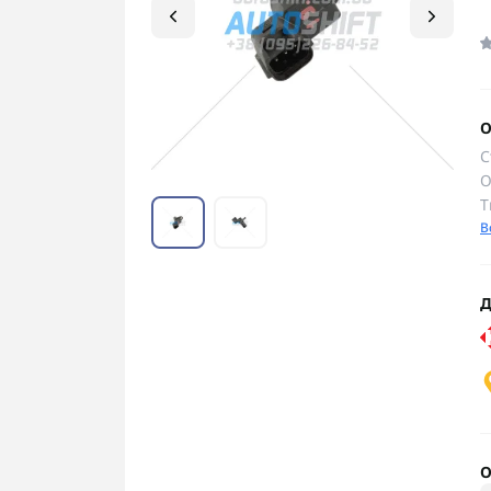
О
С
О
Т
В
Д
О