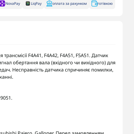
NovaPay
LiqPay
оплата за рахунком
готівкою
трансмісії F4A41, F4A42, F4A51, F5A51. Датчик
гнал обертання вала (вхідного чи вихідного) для
дач. Несправність датчика спричиняє помилки,
канні.
9051.
itsubishi Pajero, Galloper. Перед замовленням