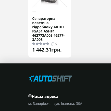
Сепараторна
пластина
гідроблоку АКПП
F5A51 A5HF1
462773A003 46277-
3A003
0
1 442.31грн.
Наша адреса
м. Запоріжжя, вул. Іванова, 30А