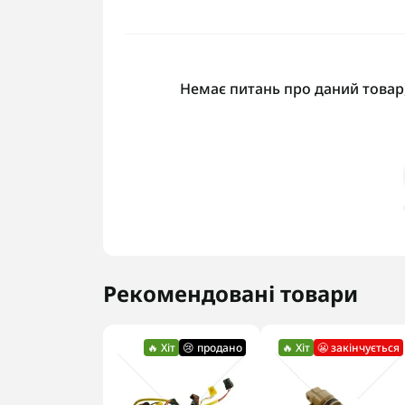
Немає питань про даний товар,
Рекомендовані товари
🔥 Хіт
😢 продано
🔥 Хіт
😬 закінчується