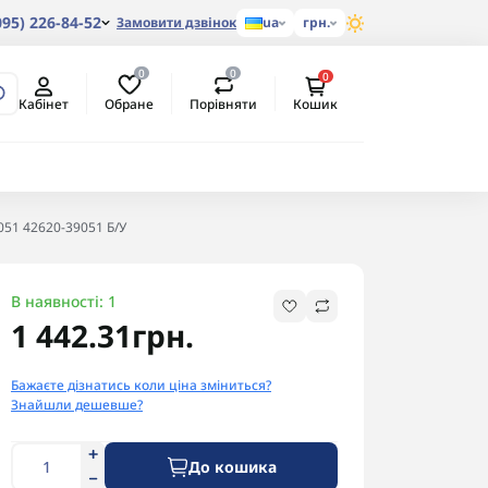
095) 226-84-52
Замовити дзвінок
ua
грн.
0
0
0
Обране
Порівняти
Кабінет
Кошик
051 42620-39051 Б/У
В наявності: 1
1 442.31грн.
Бажаєте дізнатись коли ціна зміниться?
Знайшли дешевше?
До кошика