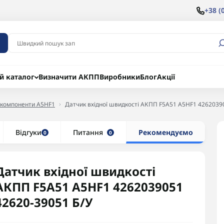
+38 (
й каталог
Визначити АКПП
Виробники
Блог
Акції
 компоненти A5HF1
Датчик вхідної швидкості АКПП F5A51 A5HF1 4262039
Відгуки
Питання
Рекомендуємо
0
0
Датчик вхідної швидкості
АКПП F5A51 A5HF1 4262039051
42620-39051 Б/У