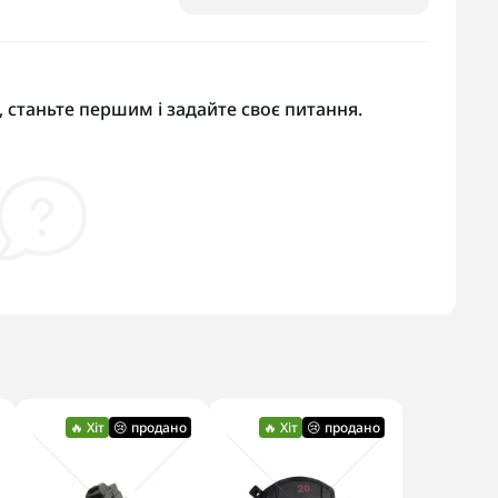
 станьте першим і задайте своє питання.
🔥 Хіт
😢 продано
🔥 Хіт
😢 продано