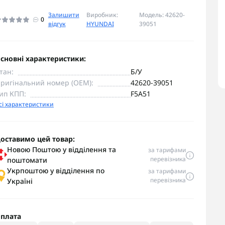
Залишити
Виробник:
Модель: 42620-
0
відгук
HYUNDAI
39051
сновні характеристики:
тан:
Б/У
ригінальний номер (OEM):
42620-39051
ип КПП:
F5A51
сі характеристики
оставимо цей товар:
Новою Поштою у відділення та
за тарифами
перевізника
поштомати
Укрпоштою у відділення по
за тарифами
перевізника
Україні
плата