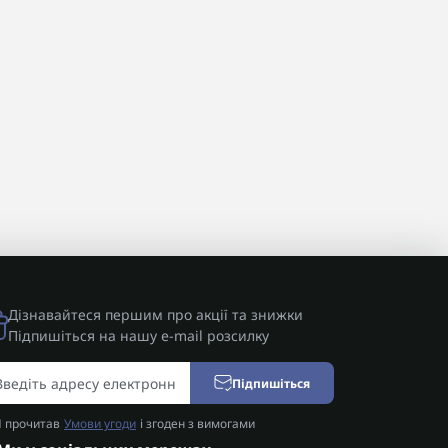
Дізнавайтеся першим про акції та знижки
Підпишіться на нашу e-mail розсилку
Підпишіться
Я прочитав
Умови угоди
і згоден з вимогами