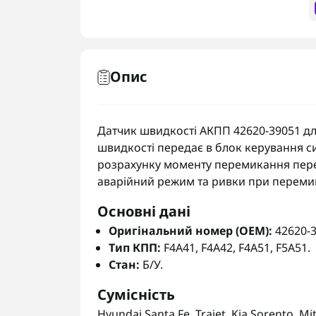
Опис
Датчик швидкості АКПП 42620-39051 для 
швидкості передає в блок керування си
розрахунку моменту перемикання пере
аварійний режим та ривки при переми
Основні дані
Оригінальний номер (OEM):
42620-3
Тип КПП:
F4A41, F4A42, F4A51, F5A51.
Стан:
Б/У.
Сумісність
Hyundai Santa Fe, Trajet, Kia Sorento, M