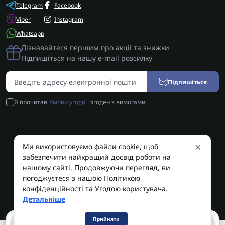
Telegram
Facebook
Viber
Instagram
Whatsapp
Дізнавайтеся першим про акції та знижки
Підпишіться на нашу e-mail розсилку
Підпишіться
Я прочитав
Умови угоди
і згоден з вимогами
×
Ми використовуємо файли cookie, щоб
AUTOSHIFT | Запчастини АКПП | Ремонт АКПП © 2026
забезпечити найкращий досвід роботи на
AUTOSHIFT
нашому сайті. Продовжуючи перегляд, ви
погоджуєтеся з нашою Політикою
конфіденційності та Угодою користувача.
Детальніше
Прийняти
0
0