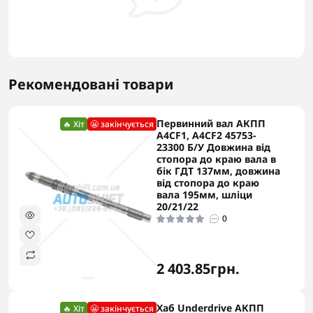
Рекомендовані товари
Первинний вал АКПП
🔥 Хіт
😬 закінчується
A4CF1, A4CF2 45753-
23300 Б/У Довжина від
стопора до краю вала в
бік ГДТ 137мм, довжина
від стопора до краю
вала 195мм, шліци
20/21/22
0
2 403.85грн.
Хаб Underdrive АКПП
🔥 Хіт
😬 закінчується