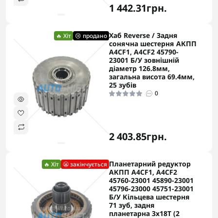
1 442.31грн.
Хаб Reverse / Задня
🔥 Хіт
😢 продано
сонячна шестерня АКПП
A4CF1, A4CF2 45790-
23001 Б/У зовнішній
діаметр 126.8мм,
загальна висота 69.4мм,
25 зубів
0
2 403.85грн.
Планетарний редуктор
🔥 Хіт
😬 закінчується
АКПП A4CF1, A4CF2
45760-23001 45890-23001
45796-23000 45751-23001
Б/У Кільцева шестерня
71 зуб, задня
планетарна 3x18T (2