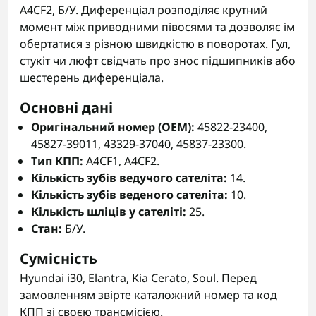
A4CF2, Б/У. Диференціал розподіляє крутний
момент між приводними півосями та дозволяє їм
обертатися з різною швидкістю в поворотах. Гул,
стукіт чи люфт свідчать про знос підшипників або
шестерень диференціала.
Основні дані
Оригінальний номер (OEM):
45822-23400,
45827-39011, 43329-37040, 45837-23300.
Тип КПП:
A4CF1, A4CF2.
Кількість зубів ведучого сателіта:
14.
Кількість зубів веденого сателіта:
10.
Кількість шліців у сателіті:
25.
Стан:
Б/У.
Сумісність
Hyundai i30, Elantra, Kia Cerato, Soul. Перед
замовленням звірте каталожний номер та код
КПП зі своєю трансмісією.