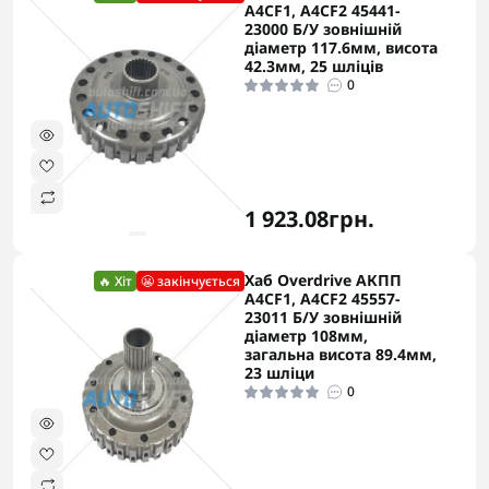
A4CF1, A4CF2 45441-
23000 Б/У зовнішній
діаметр 117.6мм, висота
42.3мм, 25 шліців
0
1 923.08грн.
Хаб Overdrive АКПП
🔥 Хіт
😬 закінчується
A4CF1, A4CF2 45557-
23011 Б/У зовнішній
діаметр 108мм,
загальна висота 89.4мм,
23 шліци
0