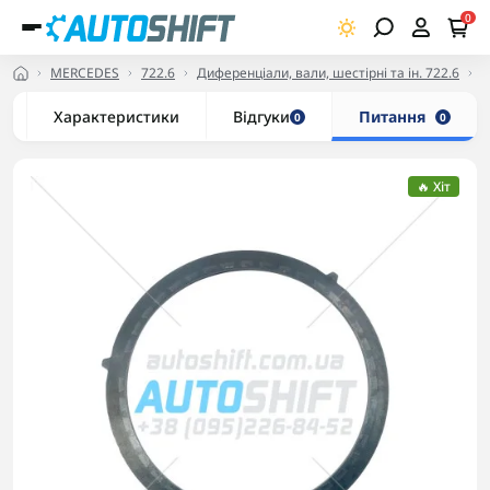
0
MERCEDES
722.6
Диференціали, вали, шестірні та ін. 722.6
В
Характеристики
Відгуки
Питання
0
0
🔥 Хіт