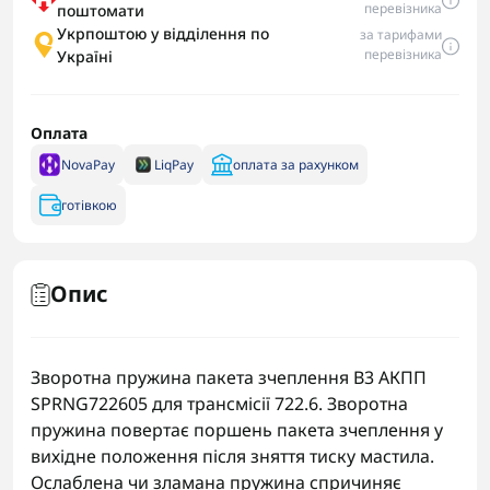
перевізника
поштомати
Укрпоштою у відділення по
за тарифами
перевізника
Україні
Оплата
NovaPay
LiqPay
оплата за рахунком
готівкою
Опис
Зворотна пружина пакета зчеплення B3 АКПП
SPRNG722605 для трансмісії 722.6. Зворотна
пружина повертає поршень пакета зчеплення у
вихідне положення після зняття тиску мастила.
Ослаблена чи зламана пружина спричиняє