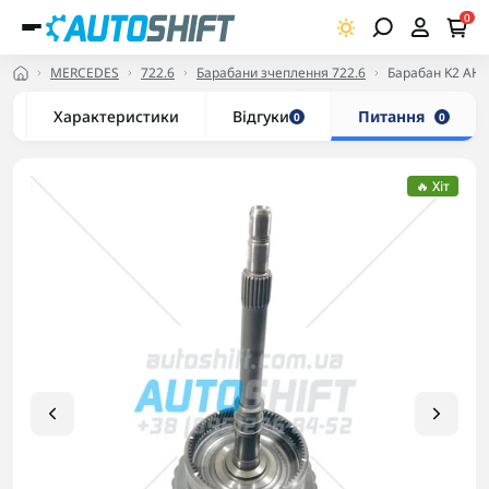
0
MERCEDES
722.6
Барабани зчеплення 722.6
Барабан K2 АКПП
Характеристики
Відгуки
Питання
0
0
🔥 Хіт