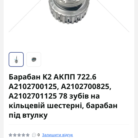
Барабан K2 АКПП 722.6
A2102700125, A2102700825,
A2102701125 78 зубів на
кільцевій шестерні, барабан
під втулку
0
Залишити відгук