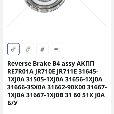
Reverse Brake B4 assy АКПП
RE7R01A JR710E JR711E 31645-
1XJ0A 31505-1XJ0A 31656-1XJ0A
31666-3SX0A 31662-90X00 31667-
1XJ0A 31667-1XJ0B 31 60 51X J0A
Б/У