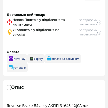
Доставимо цей товар:
Новою Поштою у відділення та
за тарифами
перевізника
поштомати
Укрпоштою у відділення по
за тарифами
перевізника
Україні
Оплата
NovaPay
LiqPay
оплата за рахунком
готівкою
Опис
Reverse Brake B4 assy АКПП 31645-1XJ0A для