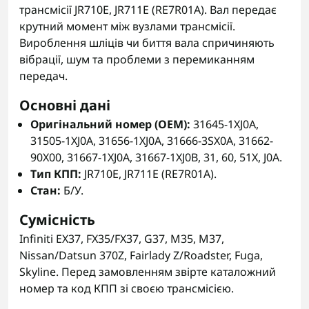
трансмісії JR710E, JR711E (RE7R01A). Вал передає
крутний момент між вузлами трансмісії.
Вироблення шліців чи биття вала спричиняють
вібрації, шум та проблеми з перемиканням
передач.
Основні дані
Оригінальний номер (OEM):
31645-1XJ0A,
31505-1XJ0A, 31656-1XJ0A, 31666-3SX0A, 31662-
90X00, 31667-1XJ0A, 31667-1XJ0B, 31, 60, 51X, J0A.
Тип КПП:
JR710E, JR711E (RE7R01A).
Стан:
Б/У.
Сумісність
Infiniti EX37, FX35/FX37, G37, M35, M37,
Nissan/Datsun 370Z, Fairlady Z/Roadster, Fuga,
Skyline. Перед замовленням звірте каталожний
номер та код КПП зі своєю трансмісією.