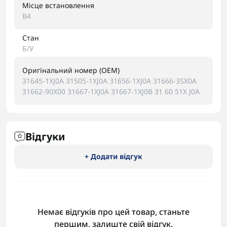
Місце встановлення
B4
Стан
Б/У
Оригінальний номер (OEM)
31645-1XJ0A 31505-1XJ0A 31656-1XJ0A 31666-3SX0A
31662-90X00 31667-1XJ0A 31667-1XJ0B 31 60 51X J0A
Відгуки
+ Додати відгук
Немає відгуків про цей товар, станьте
першим, залиште свій відгук.