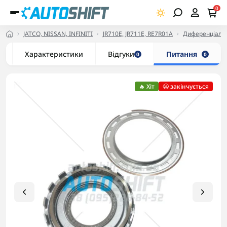
0
JATCO, NISSAN, INFINITI
JR710E, JR711E, RE7R01A
Диференціали, 
Характеристики
Відгуки
Питання
0
0
🔥 Хіт
😬 закінчується