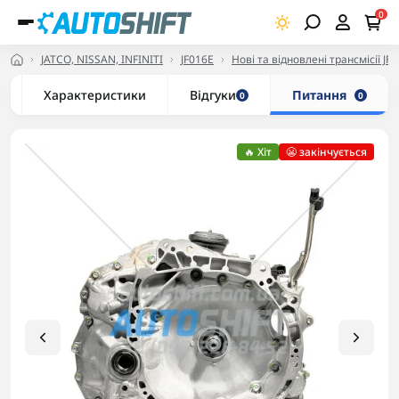
0
JATCO, NISSAN, INFINITI
JF016E
Нові та відновлені трансмісії JF
Характеристики
Відгуки
Питання
0
0
🔥 Хіт
😬 закінчується