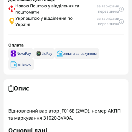
Новою Поштою у відділення та
за тарифами
перевізника
поштомати
Укрпоштою у відділення по
за тарифами
перевізника
Україні
Оплата
NovaPay
LiqPay
оплата за рахунком
готівкою
Опис
Відновлений варіатор JF016E (2WD), номер АКПП
та маркування 31020-3VX0A.
Основні дані