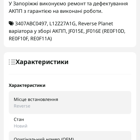
У Запоріжжі виконуємо ремонт та дефектування
АКПП з гарантією на виконані роботи.
3407ABC0497
,
L12Z27A1G
,
Reverse Planet
варіатора у зборі АКПП
,
JF015E
,
JF016E (RE0F10D
,
RE0F10F
,
RE0F11A)
Характеристики
Характеристики
Місце встановлення
Reverse
Стан
Новий
Оригінальний номер (OEM)