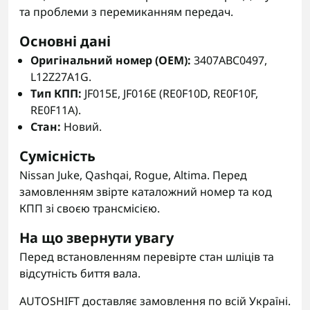
та проблеми з перемиканням передач.
Основні дані
Оригінальний номер (OEM):
3407ABC0497,
L12Z27A1G.
Тип КПП:
JF015E, JF016E (RE0F10D, RE0F10F,
RE0F11A).
Стан:
Новий.
Сумісність
Nissan Juke, Qashqai, Rogue, Altima. Перед
замовленням звірте каталожний номер та код
КПП зі своєю трансмісією.
На що звернути увагу
Перед встановленням перевірте стан шліців та
відсутність биття вала.
AUTOSHIFT доставляє замовлення по всій Україні.