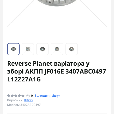
Reverse Planet варіатора у
зборі АКПП JF016E 3407ABC0497
L12Z27A1G
0
Залишити відгук
Виробник:
JATCO
Модель: 3407ABC0497