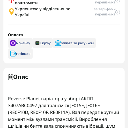
перевізника
поштомати
Укрпоштою у відділення по
за тарифами
перевізника
Україні
Оплата
NovaPay
LiqPay
оплата за рахунком
готівкою
Опис
Reverse Planet варіатора у зборі АКПП
3407ABC0497 для трансмісії JF015E, JF016E
(RE0F10D, RE0F10F, RE0F11A). Вал передає крутний
момент між вузлами трансмісії. Вироблення
шліців чи биття вала спричиняють вібрації, шум