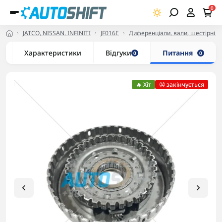
0
JATCO, NISSAN, INFINITI
JF016E
Диференціали, вали, шестірні та 
Характеристики
Відгуки
Питання
0
0
🔥 Хіт
😬 закінчується