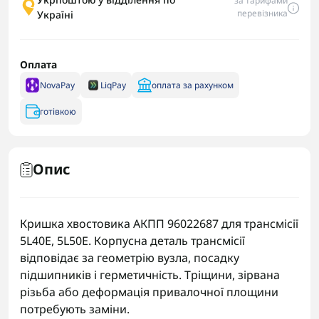
за тарифами
перевізника
Україні
Оплата
NovaPay
LiqPay
оплата за рахунком
готівкою
Опис
Кришка хвостовика АКПП 96022687 для трансмісії
5L40E, 5L50E. Корпусна деталь трансмісії
відповідає за геометрію вузла, посадку
підшипників і герметичність. Тріщини, зірвана
різьба або деформація привалочної площини
потребують заміни.