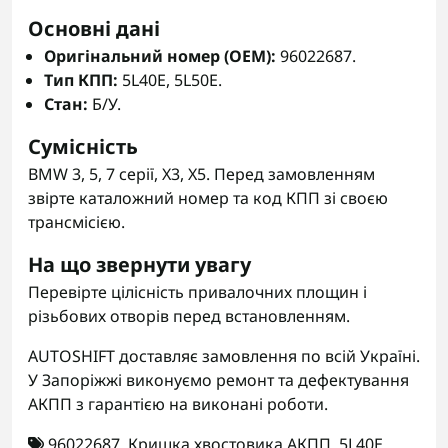
Основні дані
Оригінальний номер (OEM):
96022687.
Тип КПП:
5L40E, 5L50E.
Стан:
Б/У.
Сумісність
BMW 3, 5, 7 серії, X3, X5. Перед замовленням
звірте каталожний номер та код КПП зі своєю
трансмісією.
На що звернути увагу
Перевірте цілісність привалочних площин і
різьбових отворів перед встановленням.
AUTOSHIFT доставляє замовлення по всій Україні.
У Запоріжжі виконуємо ремонт та дефектування
АКПП з гарантією на виконані роботи.
96022687
,
Кришка хвостовика АКПП
,
5L40E
,