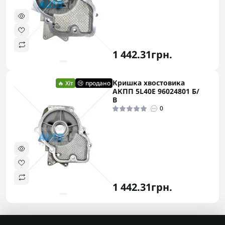
1 442.31грн.
Кришка хвостовика
🔥 Хіт
😢 продано
АКПП 5L40E 96024801 Б/
В
0
1 442.31грн.