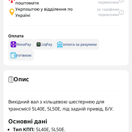
перевізника
поштомати
Укрпоштою у відділення по
за тарифами
перевізника
Україні
Оплата
NovaPay
LiqPay
оплата за рахунком
готівкою
Опис
Вихідний вал з кільцевою шестернею для
трансмісії 5L40E, 5L50E, під задній привід, Б/У.
Основні дані
Тип КПП:
5L40E, 5L50E.