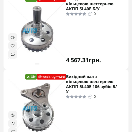
кільцевою шестернею
АКПП 5L40E Б/У
0
4 567.31грн.
Вихідний вал з
🔥 Хіт
😬 закінчується
кільцевою шестернею
АКПП 5L40E 106 зубів Б/
У
0