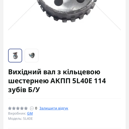
Вихідний вал з кільцевою
шестернею АКПП 5L40E 114
зубів Б/У
0
Залишити відгук
Виробник:
GM
Модель: 5L40E