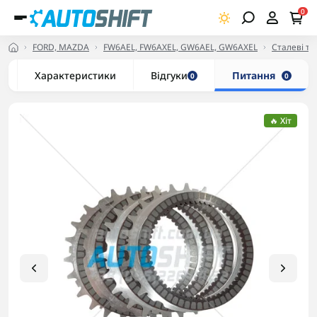
0
FORD, MAZDA
FW6AEL, FW6AXEL, GW6AEL, GW6AXEL
Сталеві та
Характеристики
Відгуки
Питання
0
0
🔥 Хіт