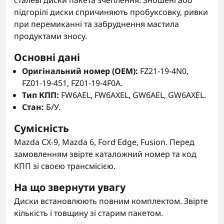
сталеві диски пакета зчеплення. Зношені або
підгорілі диски спричиняють пробуксовку, ривки
при перемиканні та забруднення мастила
продуктами зносу.
Основні дані
Оригінальний номер (OEM):
FZ21-19-4N0,
FZ01-19-451, FZ01-19-4F0A.
Тип КПП:
FW6AEL, FW6AXEL, GW6AEL, GW6AXEL.
Стан:
Б/У.
Сумісність
Mazda CX-9, Mazda 6, Ford Edge, Fusion. Перед
замовленням звірте каталожний номер та код
КПП зі своєю трансмісією.
На що звернути увагу
Диски встановлюють повним комплектом. Звірте
кількість і товщину зі старим пакетом.