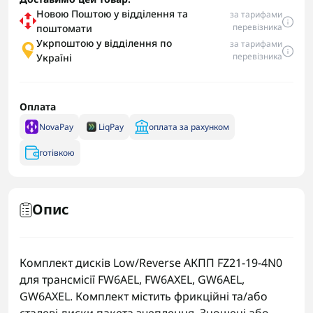
Новою Поштою у відділення та
за тарифами
перевізника
поштомати
Укрпоштою у відділення по
за тарифами
перевізника
Україні
Оплата
NovaPay
LiqPay
оплата за рахунком
готівкою
Опис
Комплект дисків Low/Reverse АКПП FZ21-19-4N0
для трансмісії FW6AEL, FW6AXEL, GW6AEL,
GW6AXEL. Комплект містить фрикційні та/або