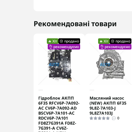
Рекомендовані товари
🔥 Хіт
😢 продано
🔥 Хіт
😢 продано
👌 рекомендуємо
👌 рекомендуємо
Гідроблок АКПП
Масляний насос
6F35 RFCV6P-7A092-
(NEW) АКПП 6F35
AC CV6P-7A092-AD
9L8Z-7A103-J
BSCV6P-7A101-AC
9L8Z7A103J
RDCV6P-7A101
0
FD8Z7G391A FD8Z-
7G391-A CV6Z-