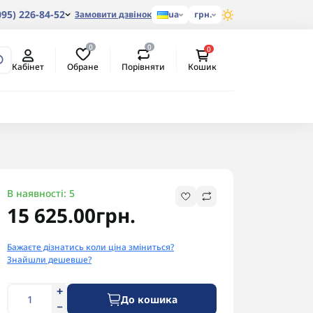
095) 226-84-52
Замовити дзвінок
ua
грн.
0
0
0
Обране
Порівняти
Кабінет
Кошик
В наявності: 5
15 625.00грн.
Бажаєте дізнатись коли ціна зміниться?
Знайшли дешевше?
До кошика