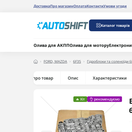
Доставка
Про магазин
Оплата
Контакти
Умови угоди
Каталог товарів
Олива для АКПП
Олива для мотору
Електрони
FORD, MAZDA
6F35
Гідроблоки та соленоїди 6
Все про товар
Опис
Характеристики
🔥 Хіт
👌 рекомендуємо