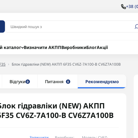
+38 (
й каталог
Визначити АКПП
Виробники
Блог
Акції
F35
Блок гідравліки (NEW) АКПП 6F35 CV6Z-7A100-B CV6Z7A100B
Відгуки
Питання
Рекомендуємо
0
0
Блок гідравліки (NEW) АКПП
6F35 CV6Z-7A100-B CV6Z7A100B
Залишити
Виробник:
Модель: CV6Z-