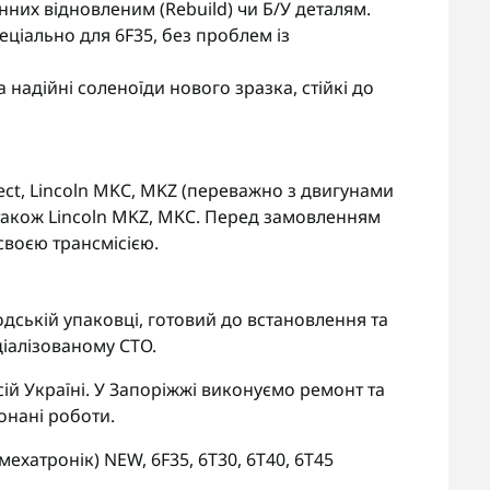
нних відновленим (Rebuild) чи Б/У деталям.
еціально для 6F35, без проблем із
а надійні соленоїди нового зразка, стійкі до
nnect, Lincoln MKC, MKZ (переважно з двигунами
, а також Lincoln MKZ, MKC. Перед замовленням
своєю трансмісією.
одській упаковці, готовий до встановлення та
іалізованому СТО.
ій Україні. У Запоріжжі виконуємо ремонт та
онані роботи.
(мехатронік) NEW
,
6F35
,
6T30
,
6T40
,
6T45