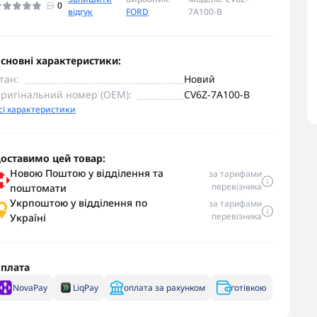
0
відгук
FORD
7A100-B
сновні характеристики:
тан:
Новий
ригінальний номер (OEM):
CV6Z-7A100-B
сі характеристики
оставимо цей товар:
Новою Поштою у відділення та
за тарифами
перевізника
поштомати
Укрпоштою у відділення по
за тарифами
перевізника
Україні
плата
NovaPay
LiqPay
оплата за рахунком
готівкою