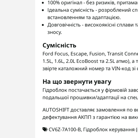
100% оригінал - без ризиків, притама
Ідеальна сумісність - розроблений сп
встановленням та адаптацією.
Довговічність - високоякісні сплави т
зносу.
Сумісність
Ford Focus, Escape, Fusion, Transit Co
1.5L, 1.6L, 2.0L EcoBoost та 2.5L атмо)
звірте каталожний номер та VIN-код зі 
На що звернути увагу
Гідроблок постачається у фірмовій зав
подальшої прошивки/адаптації на спец
AUTOSHIFT доставляє замовлення по вс
дефектування АКПП з гарантією на вик
CV6Z-7A100-B
,
Гідроблок керування 