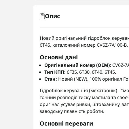
Опис
Новий оригінальний гідроблок керування
6T45, каталожний номер CV6Z-7A100-B.
Основні дані
Оригінальний номер (OEM):
CV6Z-7A
Тип КПП:
6F35, 6T30, 6T40, 6T45.
Стан:
Новий (NEW), 100% оригінал Fo
Гідроблок керування (мехатронік) - "мо
точний розподіл тиску мастила та сво
оригінал усуває ривки, штовханину, з
заводську плавність роботи.
Основні переваги