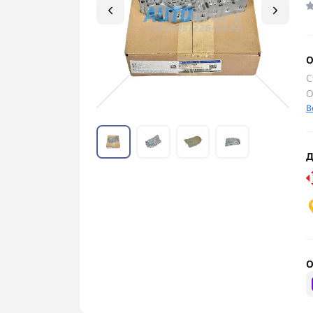
О
С
О
В
Д
О