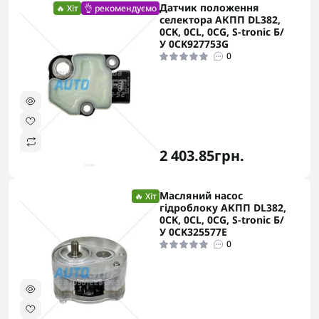
Датчик положення
🔥 Хіт
👌 рекомендуємо
селектора АКПП DL382,
0CK, 0CL, 0CG, S-tronic Б/
У 0CK927753G
0
2 403.85грн.
Масляний насос
🔥 Хіт
гідроблоку АКПП DL382,
0CK, 0CL, 0CG, S-tronic Б/
У 0CK325577E
0