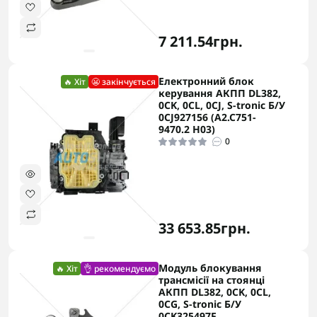
7 211.54грн.
Електронний блок
🔥 Хіт
😬 закінчується
керування АКПП DL382,
0CK, 0CL, 0CJ, S-tronic Б/У
0CJ927156 (A2.C751-
9470.2 H03)
0
33 653.85грн.
Модуль блокування
🔥 Хіт
👌 рекомендуємо
трансмісії на стоянці
АКПП DL382, 0CK, 0CL,
0CG, S-tronic Б/У
0CK325497F