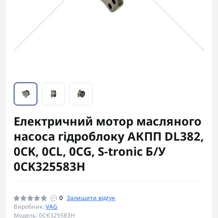
Електричний мотор масляного
насоса гідроблоку АКПП DL382,
0CK, 0CL, 0CG, S-tronic Б/У
0CK325583H
0
Залишити відгук
Виробник:
VAG
Модель: 0CK325583H