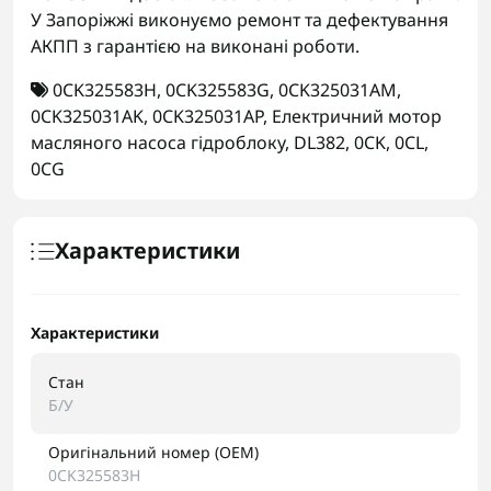
У Запоріжжі виконуємо ремонт та дефектування
АКПП з гарантією на виконані роботи.
0CK325583H
,
0CK325583G
,
0CK325031AM
,
0CK325031AK
,
0CK325031AP
,
Електричний мотор
масляного насоса гідроблоку
,
DL382
,
0CK
,
0CL
,
0CG
Характеристики
Характеристики
Стан
Б/У
Оригінальний номер (OEM)
0CK325583H