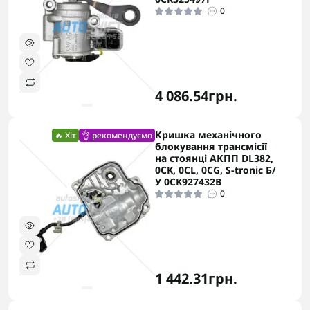
0
4 086.54грн.
Кришка механічного
🔥 Хіт
👌 рекомендуємо
блокування трансмісії
на стоянці АКПП DL382,
0CK, 0CL, 0CG, S-tronic Б/
У 0CK927432B
0
1 442.31грн.