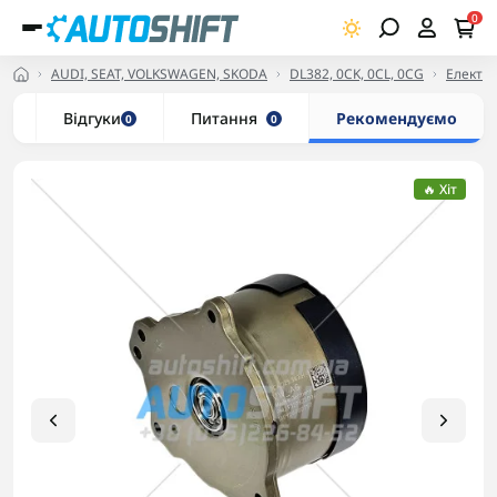
0
AUDI, SEAT, VOLKSWAGEN, SKODA
DL382, 0CK, 0CL, 0CG
Електри
и
Відгуки
Питання
Рекомендуємо
0
0
🔥 Хіт