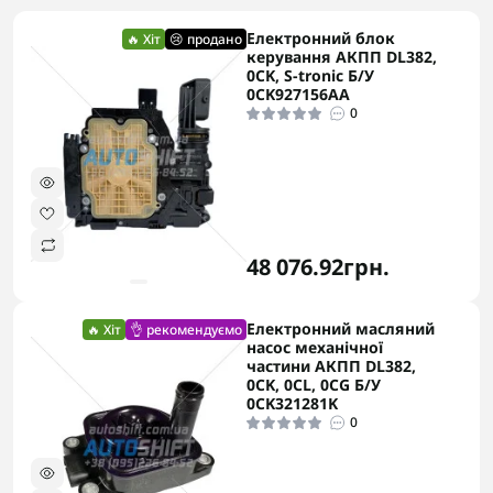
Електронний блок
🔥 Хіт
😢 продано
керування АКПП DL382,
0CK, S-tronic Б/У
0CK927156AA
0
48 076.92грн.
Електронний масляний
🔥 Хіт
👌 рекомендуємо
насос механічної
частини АКПП DL382,
0CK, 0CL, 0CG Б/У
0CK321281K
0