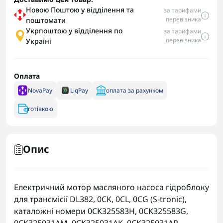
Новою Поштою у відділення та
за тарифами
перевізника
поштомати
Укрпоштою у відділення по
за тарифами
перевізника
Україні
Оплата
NovaPay
LiqPay
оплата за рахунком
готівкою
Опис
Електричний мотор масляного насоса гідроблоку
для трансмісії DL382, 0CK, 0CL, 0CG (S-tronic),
каталожні номери 0CK325583H, 0CK325583G,