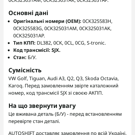
0CK325031AM, 0CK325031AK, 0CK325031AP.
Основні дані
Оригінальні номери (OEM):
0CK325583H,
0CK325583G, 0CK325031AM, 0CK325031AK,
0CK325031AP.
Тип КПП:
DL382, 0CK, 0CL, 0CG, S-tronic.
Код трансмісії: SJX.
Стан:
Б/У.
Сумісність
VW Golf, Tiguan, Audi A3, Q2, Q3, Skoda Octavia,
Karoq. Перед замовленням звірте каталожний
номер, код трансмісії SJX зі своєю АКПП.
На що звернути увагу
Це вживана деталь (Б/У) - перед встановленням
перевірте стан деталі.
AUTOSHIFT доставляє замовлення по всій Україні.