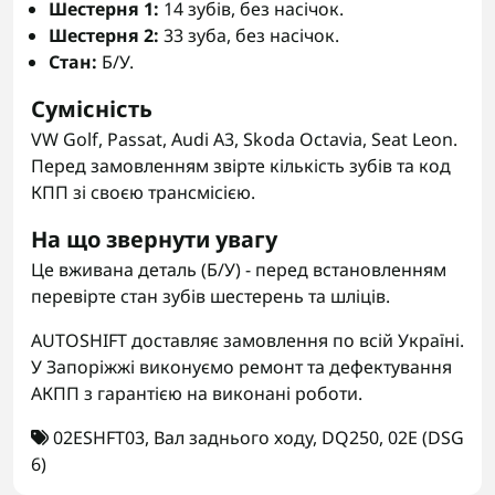
Шестерня 1:
14 зубів, без насічок.
Шестерня 2:
33 зуба, без насічок.
Стан:
Б/У.
Сумісність
VW Golf, Passat, Audi A3, Skoda Octavia, Seat Leon.
Перед замовленням звірте кількість зубів та код
КПП зі своєю трансмісією.
На що звернути увагу
Це вживана деталь (Б/У) - перед встановленням
перевірте стан зубів шестерень та шліців.
AUTOSHIFT доставляє замовлення по всій Україні.
У Запоріжжі виконуємо ремонт та дефектування
АКПП з гарантією на виконані роботи.
02ESHFT03
,
Вал заднього ходу
,
DQ250
,
02E (DSG
6)