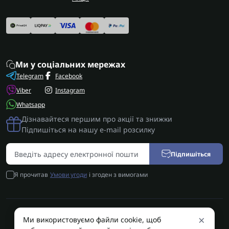
Ми у соціальних мережах
Telegram
Facebook
Viber
Instagram
Whatsapp
Дізнавайтеся першим про акції та знижки
Підпишіться на нашу e-mail розсилку
Підпишіться
Я прочитав
Умови угоди
і згоден з вимогами
×
Ми використовуємо файли cookie, щоб
AUTOSHIFT | Запчастини АКПП | Ремонт АКПП © 2026