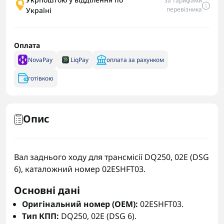
за тарифами
перевізника
Україні
Оплата
NovaPay
LiqPay
оплата за рахунком
готівкою
Опис
Вал заднього ходу для трансмісії DQ250, 02E (DSG
6), каталожний номер 02ESHFT03.
Основні дані
Оригінальний номер (OEM):
02ESHFT03.
Тип КПП:
DQ250, 02E (DSG 6).