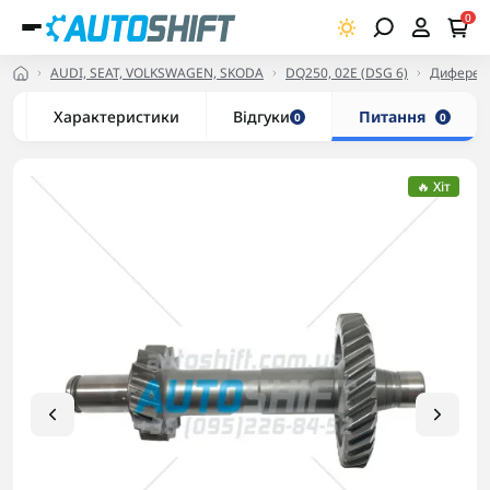
0
AUDI, SEAT, VOLKSWAGEN, SKODA
DQ250, 02E (DSG 6)
Диференці
Характеристики
Відгуки
Питання
0
0
🔥 Хіт