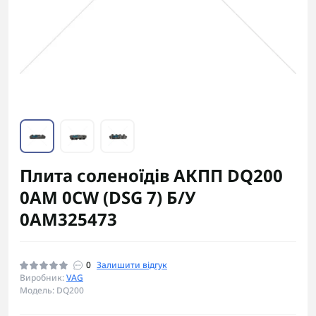
Плита соленоїдів АКПП DQ200
0AM 0CW (DSG 7) Б/У
0AM325473
0
Залишити відгук
Виробник:
VAG
Модель: DQ200