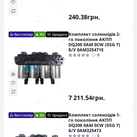
240.38грн.
Комплект соленоїдів 2-
👍 бестселер
🔥 Хіт
😢 продано
го покоління АКПП
DQ200 0AM 0CW (DSG 7)
Б/У 0AM325471E
0
7 211.54грн.
Комплект соленоїдів 1-
👍 бестселер
🔥 Хіт
😢 продано
го покоління АКПП
DQ200 0AM 0CW (DSG 7)
Б/У 0AM325473
0