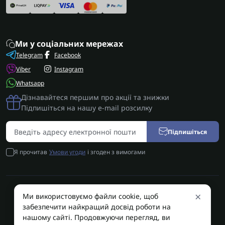
Ми у соціальних мережах
Telegram
Facebook
Viber
Instagram
Whatsapp
Дізнавайтеся першим про акції та знижки
Підпишіться на нашу e-mail розсилку
Підпишіться
Я прочитав
Умови угоди
і згоден з вимогами
×
Ми використовуємо файли cookie, щоб
AUTOSHIFT | Запчастини АКПП | Ремонт АКПП © 2026
забезпечити найкращий досвід роботи на
AUTOSHIFT
нашому сайті. Продовжуючи перегляд, ви