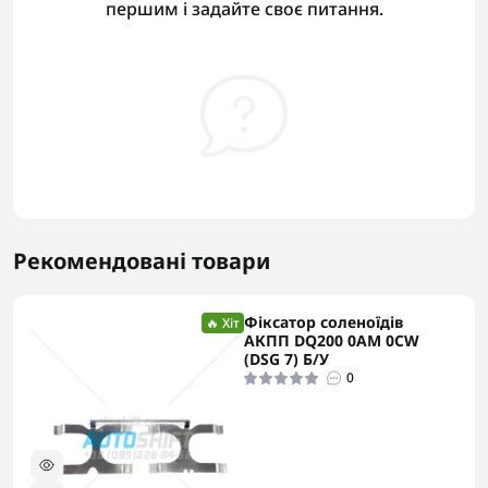
першим і задайте своє питання.
Рекомендовані товари
Фіксатор соленоїдів
🔥 Хіт
АКПП DQ200 0AM 0CW
(DSG 7) Б/У
0