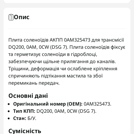
Опис
Плита соленоїдів АКПП 0AM325473 для трансмісії
DQ200, 0AM, 0CW (DSG 7). Плита соленоїдів фіксує
та герметизує соленоїди в гідроблоці,
забезпечуючи щільне прилягання до каналів.
Тріщини, деформація чи ослаблене кріплення
спричиняють підтікання мастила та збої
перемикань передач.
Основні дані
Оригінальний номер (OEM):
0AM325473.
Тип КПП:
DQ200, 0AM, 0CW (DSG 7).
Стан:
Б/У.
Сумісність