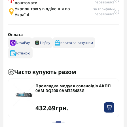
перевізника
поштомати
Укрпоштою у відділення по
за тарифами
перевізника
Україні
Оплата
NovaPay
LiqPay
оплата за рахунком
готівкою
Часто купують разом
Прокладка модуля соленоїдів АКПП
0AM DQ200 0AM325483G
432.69грн.