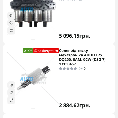
5 096.15грн.
Соленоїд тиску
🔥 Хіт
😬 закінчується
мехатроніка АКПП Б/У
DQ200, 0AM, 0CW (DSG 7)
13150457
0
2 884.62грн.