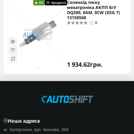
Соленоїд тиску
🔥 Хіт
😢 продано
мехатроніка АКПП Б/У
DQ200, 0AM, 0CW (DSG 7)
13150568
0
1 934.62грн.
Наша адреса
м. Запоріжжя, вул. Іванова, 30А