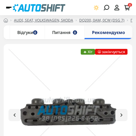
0
AUDI, SEAT, VOLKSWAGEN, SKODA
DQ200, 0AM, 0CW (DSG 7)
Гі
и
Відгуки
Питання
Рекомендуємо
0
0
🔥 Хіт
😬 закінчується