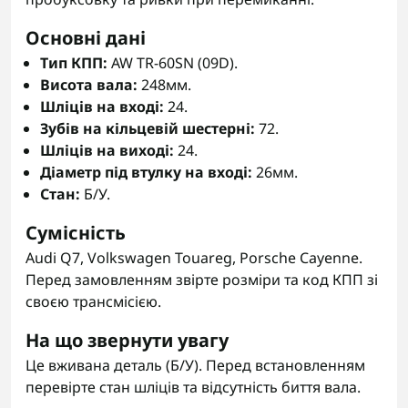
Основні дані
Тип КПП:
AW TR-60SN (09D).
Висота вала:
248мм.
Шліців на вході:
24.
Зубів на кільцевій шестерні:
72.
Шліців на виході:
24.
Діаметр під втулку на вході:
26мм.
Стан:
Б/У.
Сумісність
Audi Q7, Volkswagen Touareg, Porsche Cayenne.
Перед замовленням звірте розміри та код КПП зі
своєю трансмісією.
На що звернути увагу
Це вживана деталь (Б/У). Перед встановленням
перевірте стан шліців та відсутність биття вала.