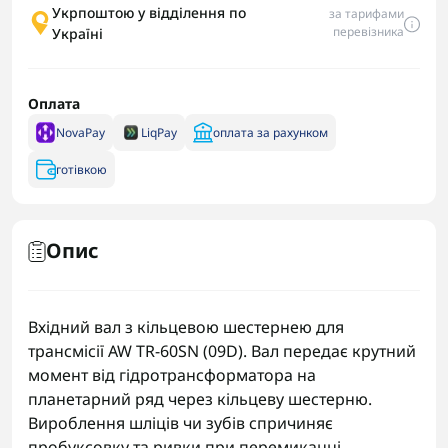
Укрпоштою у відділення по
за тарифами
перевізника
Україні
Оплата
NovaPay
LiqPay
оплата за рахунком
готівкою
Опис
Вхідний вал з кільцевою шестернею для
трансмісії AW TR-60SN (09D). Вал передає крутний
момент від гідротрансформатора на
планетарний ряд через кільцеву шестерню.
Вироблення шліців чи зубів спричиняє
пробуксовку та ривки при перемиканні.