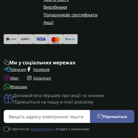
Виробники
Подарункові сертифікати
Акції
Ми у соціальних мережах
Telegram
Facebook
Viber
Instagram
Whatsapp
Дізнавайтеся першим про акції та знижки
Підпишіться на нашу e-mail розсилку
Підпишіться
Я прочитав
Умови угоди
і згоден з вимогами