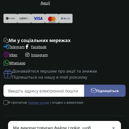
Акції
Ми у соціальних мережах
Telegram
Facebook
Viber
Instagram
Whatsapp
Дізнавайтеся першим про акції та знижки
Підпишіться на нашу e-mail розсилку
Підпишіться
Я прочитав
Умови угоди
і згоден з вимогами
×
Ми використовуємо файли cookie, щоб
AUTOSHIFT | Запчастини АКПП | Ремонт АКПП © 2026