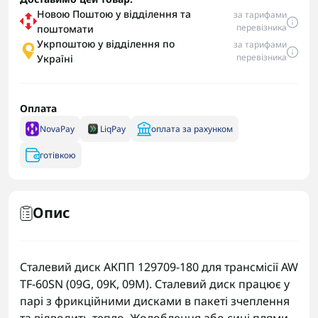
Новою Поштою у відділення та
за тарифами
перевізника
поштомати
Укрпоштою у відділення по
за тарифами
перевізника
Україні
Оплата
NovaPay
LiqPay
оплата за рахунком
готівкою
Опис
Сталевий диск АКПП 129709-180 для трансмісії AW
TF-60SN (09G, 09K, 09M). Сталевий диск працює у
парі з фрикційними дисками в пакеті зчеплення