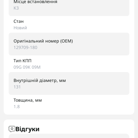
Місце встановлення
K3
Стан
Новий
Оригінальний номер (OEM)
129709-180
Тип КПП
09G 09K 09M
Внутрішній діаметр, мм
131
Товщина, мм
1.8
Відгуки