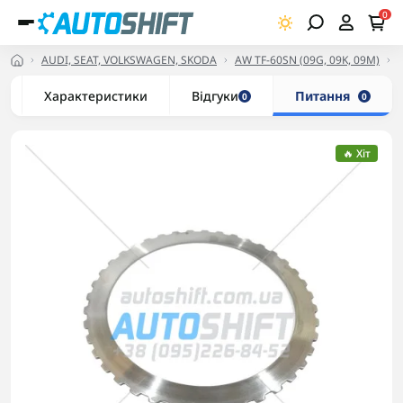
0
AUDI, SEAT, VOLKSWAGEN, SKODA
AW TF-60SN (09G, 09K, 09M)
Характеристики
Відгуки
Питання
0
0
🔥 Хіт