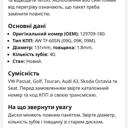
та відводить тепло. Жолоблення або сині плями
від перегріву означають, що пакет треба
замінити повністю.
Основні дані
Оригінальний номер (OEM):
129709-180.
Тип КПП:
AW TF-60SN (09G, 09K, 09M).
Діаметр:
131mm,
товщина:
1.8mm.
Кількість зубів:
40.
Стан:
Новий.
Сумісність
VW Passat, Golf, Touran, Audi A3, Skoda Octavia та
Seat. Перед замовленням звірте каталожний
номер та код КПП зі своєю трансмісією.
На що звернути увагу
Диски міняють повним пакетом. Звірте діаметр,
кількість зубів і товщину зі старим диском.