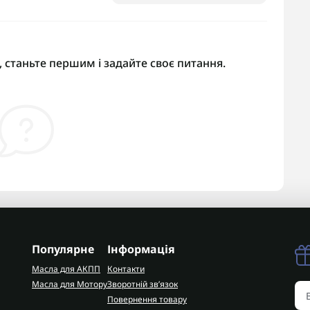
 станьте першим і задайте своє питання.
Популярне
Інформація
Масла для АКПП
Контакти
Масла для Мотору
Зворотній зв’язок
Повернення товару