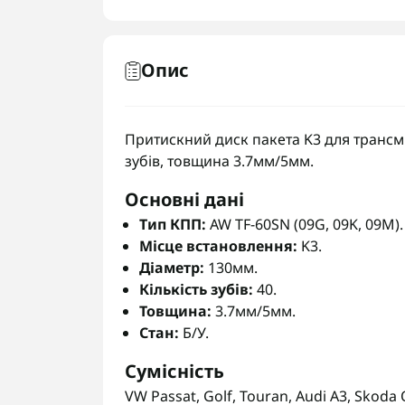
Опис
Притискний диск пакета K3 для трансміс
зубів, товщина 3.7мм/5мм.
Основні дані
Тип КПП:
AW TF-60SN (09G, 09K, 09M).
Місце встановлення:
K3.
Діаметр:
130мм.
Кількість зубів:
40.
Товщина:
3.7мм/5мм.
Стан:
Б/У.
Сумісність
VW Passat, Golf, Touran, Audi A3, Skoda