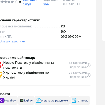
0
відгук
VAG
09GK3PRPLT
сновні характеристики:
ісце встановлення:
K3
тан:
Б/У
ип КПП:
09G 09K 09M
сі характеристики
оставимо цей товар:
Новою Поштою у відділення та
за тарифами
перевізника
поштомати
Укрпоштою у відділення по
за тарифами
перевізника
Україні
плата
NovaPay
LiqPay
оплата за рахунком
готівкою