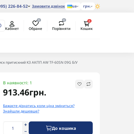
095) 226-84-52
Замовити дзвінок
ua
грн.
0
0
0
Обране
Порівняти
Кабінет
Кошик
иск притискний K3 АКПП AW TF-60SN 09G Б/У
В наявності: 1
913.46грн.
Бажаєте дізнатись коли ціна зміниться?
Знайшли дешевше?
До кошика