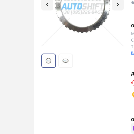
О
М
С
Т
В
Д
О