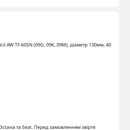
ії AW TF-60SN (09G, 09K, 09M), діаметр 130мм, 40
 Octavia та Seat. Перед замовленням звірте