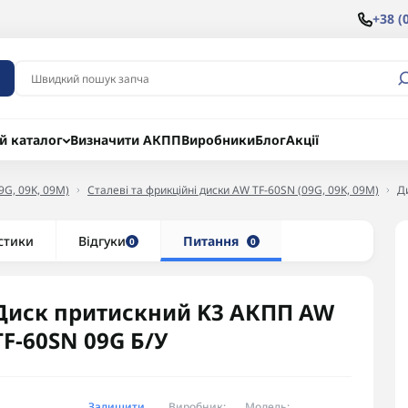
+38 (
й каталог
Визначити АКПП
Виробники
Блог
Акції
9G, 09K, 09M)
Сталеві та фрикційні диски AW TF-60SN (09G, 09K, 09M)
Д
стики
Відгуки
Питання
0
0
Диск притискний K3 АКПП AW
TF-60SN 09G Б/У
Залишити
Виробник:
Модель: