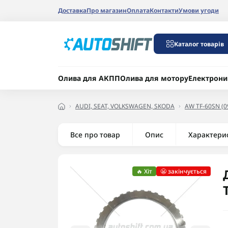
Доставка
Про магазин
Оплата
Контакти
Умови угоди
Каталог товарів
Олива для АКПП
Олива для мотору
Електрони
AUDI, SEAT, VOLKSWAGEN, SKODA
AW TF-60SN (0
Все про товар
Опис
Характери
🔥 Хіт
😬 закінчується